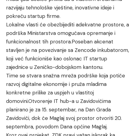
razvijaju tehnološke vještine, inovativne ideje i
pokreću startup firme.
Lokalne vlasti će obezbijediti adekvatne prostore, a
podrška Ministarstva omogućava opremanje i
funkcionalnost tih prostora.Poseban akcenat
stavljen je na povezivanje sa Zencode inkubatorom,
koji već funkcioniše kao oslonac IT startup
zajednice u Zeničko-dobojskom kantonu.
Time se stvara snažna mreža podrške koja potiče
razvoj digitalne ekonomije i pruža mladima
konkretne prilike za uspjeh u vlastitoj
domovini.Otvorenje IT hub-a u Zavidovićima
planirano je za 15. septembar, na Dan Grada
Zavidovići, dok će Maglaj svoj prostor otvoriti 20.
septembra, povodom Dana općine Maglaj.
Kroz ovaj projekat, ZDK pravi važan iskorak ka