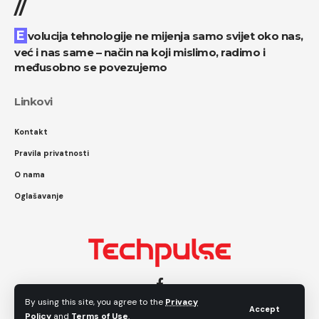
//
Evolucija tehnologije ne mijenja samo svijet oko nas,
već i nas same – način na koji mislimo, radimo i
međusobno se povezujemo
Linkovi
Kontakt
Pravila privatnosti
O nama
Oglašavanje
By using this site, you agree to the
Privacy
Accept
Policy
and
Terms of Use
.