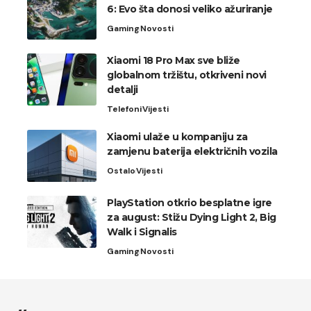
6: Evo šta donosi veliko ažuriranje
Gaming
Novosti
Xiaomi 18 Pro Max sve bliže
globalnom tržištu, otkriveni novi
detalji
Telefoni
Vijesti
Xiaomi ulaže u kompaniju za
zamjenu baterija električnih vozila
Ostalo
Vijesti
PlayStation otkrio besplatne igre
za august: Stižu Dying Light 2, Big
Walk i Signalis
Gaming
Novosti