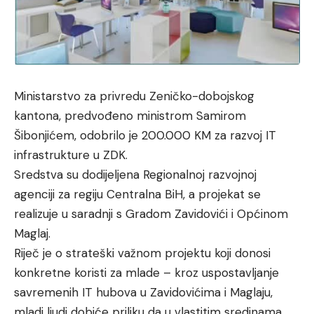
Ministarstvo za privredu Zeničko-dobojskog
kantona, predvođeno ministrom Samirom
Šibonjićem, odobrilo je 200.000 KM za razvoj IT
infrastrukture u ZDK.
Sredstva su dodijeljena Regionalnoj razvojnoj
agenciji za regiju Centralna BiH, a projekat se
realizuje u saradnji s Gradom Zavidovići i Općinom
Maglaj.
Riječ je o strateški važnom projektu koji donosi
konkretne koristi za mlade – kroz uspostavljanje
savremenih IT hubova u Zavidovićima i Maglaju,
mladi ljudi dobiće priliku da u vlastitim sredinama