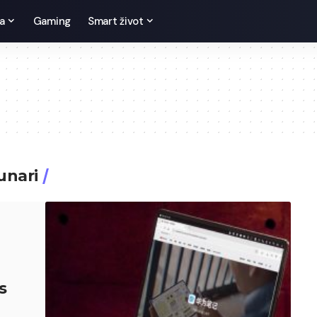
a
Gaming
Smart život
čunari
s