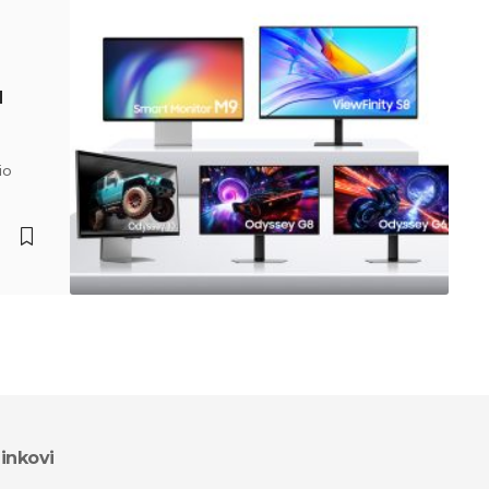
u
io
inkovi