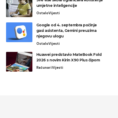
Sve više škola ograničava korištenje
umjetne inteligencije
Ostalo
Vijesti
Google od 4. septembra počinje
gasi asistenta, Gemini preuzima
njegovu ulogu
Ostalo
Vijesti
Huawei predstavio MateBook Fold
2026 s novim Kirin X90 Plus čipom
Računari
Vijesti