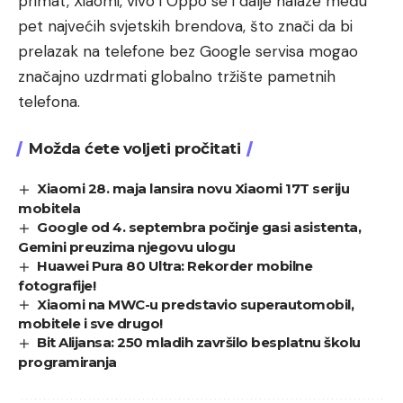
primat, Xiaomi, vivo i Oppo se i dalje nalaze među
pet najvećih svjetskih brendova, što znači da bi
prelazak na telefone bez Google servisa mogao
značajno uzdrmati globalno tržište pametnih
telefona.
Možda ćete voljeti pročitati
Xiaomi 28. maja lansira novu Xiaomi 17T seriju
mobitela
Google od 4. septembra počinje gasi asistenta,
Gemini preuzima njegovu ulogu
Huawei Pura 80 Ultra: Rekorder mobilne
fotografije!
Xiaomi na MWC-u predstavio superautomobil,
mobitele i sve drugo!
Bit Alijansa: 250 mladih završilo besplatnu školu
programiranja