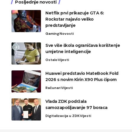
Posljednje novosti
Netflix prvi prikazuje GTA 6:
Rockstar najavio veliko
predstavljanje
Gaming
Novosti
Sve više škola ograničava korištenje
umjetne inteligencije
Ostalo
Vijesti
Huawei predstavio MateBook Fold
2026 s novim Kirin X90 Plus čipom
Računari
Vijesti
Vlada ZDK podržala
samozapošljavanje 97 boraca
Digitalizacija u ZDK
Vijesti