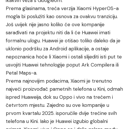
ikakvih veza s Googleom.
Prema glasinama, treća verzija Xiaomi HyperOS-a
mogla bi poslužiti kao osnova za ovakvu tranziciju.
Još uvijek nije jasno koliko će ove kompanije
sarađivati na projektu niti da li će Huawei imati
formalnu ulogu. Huawei je otišao toliko daleko da je
uklonio podršku za Android aplikacije, a ostaje
nepoznanica hoće li Xiaomi i ostali slijediti isti put te
usvojiti Huawei tehnologije poput Ark Compilera ili
Petal Maps-a.
Prema najnovijim podacima, Xiaomi je trenutno
najveći proizvođač pametnih telefona u Kini, odmah
ispred Huaweija, dok su Oppo i vivo na trećem i
četvrtom mjestu. Zajedno su ove kompanije u
prvom kvartalu 2025. isporučile dvije trećine svih
telefona u Kini. Iako je Huawei izgubio globalni