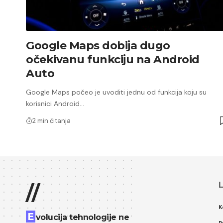
Google Maps dobija dugo
očekivanu funkciju na Android
Auto
Google Maps počeo je uvoditi jednu od funkcija koju su
korisnici Android…
2 min čitanja
L
//
K
E
volucija tehnologije ne
P