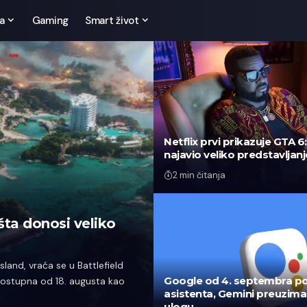
a
Gaming
Smart život
Netflix prvi prikazuje GTA 6
najavio veliko predstavljanj
2 min čitanja
šta donosi veliko
sland, vraća se u Battlefield
Google od 4. septembra po
dostupna od 18. augusta kao
asistenta, Gemini preuzima
ulogu