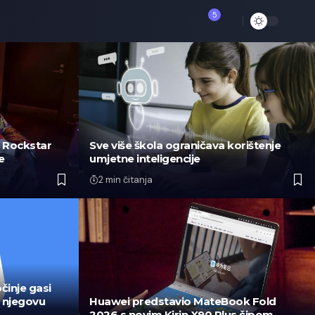
5
: Rockstar
Sve više škola ograničava korištenje
e
umjetne inteligencije
2 min čitanja
činje gasi
 njegovu
Huawei predstavio MateBook Fold
2026 s novim Kirin X90 Plus čipom