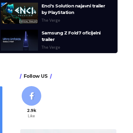
Enci's Solution najavni trailer
by PlayStation
The Verge
Samsung Z Fold7 oficijelni
trailer
The Verge
Follow US
2.9k
Like