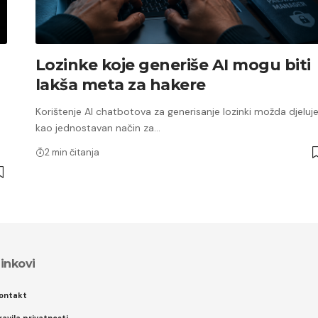
Lozinke koje generiše AI mogu biti
lakša meta za hakere
Korištenje AI chatbotova za generisanje lozinki možda djeluj
kao jednostavan način za…
2 min čitanja
inkovi
ontakt
ravila privatnosti