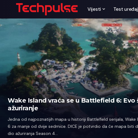
Vijesti
Test uređaj
Wake Island vraća se u Battlefield 6: Evo 
ažuriranje
Jedna od najpoznatijih mapa u historiji Battlefield serijala, Wake I
6 za manje od dvije sedmice. DICE je potvrdio da će mapa biti 
dio ažuriranja Season 4…