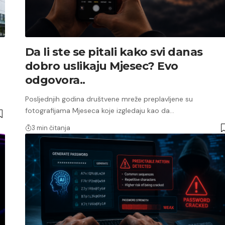
Da li ste se pitali kako svi danas
dobro uslikaju Mjesec? Evo
odgovora..
Posljednjih godina društvene mreže preplavljene su
fotografijama Mjeseca koje izgledaju kao da…
3 min čitanja