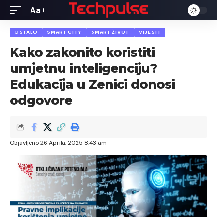
Aa
Font
Resizer
OSTALO
SMART CITY
SMART ŽIVOT
VIJESTI
Kako zakonito koristiti
umjetnu inteligenciju?
Edukacija u Zenici donosi
odgovore
Objavljeno 26 Aprila, 2025 8:43 am