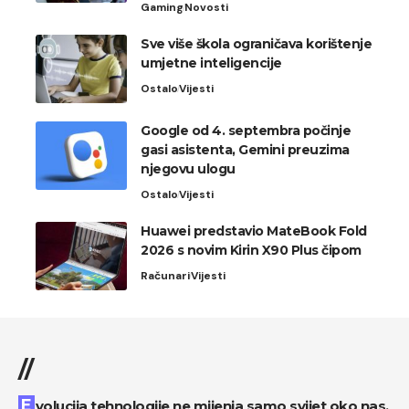
Gaming
Novosti
Sve više škola ograničava korištenje
umjetne inteligencije
Ostalo
Vijesti
Google od 4. septembra počinje
gasi asistenta, Gemini preuzima
njegovu ulogu
Ostalo
Vijesti
Huawei predstavio MateBook Fold
2026 s novim Kirin X90 Plus čipom
Računari
Vijesti
//
Evolucija tehnologije ne mijenja samo svijet oko nas,