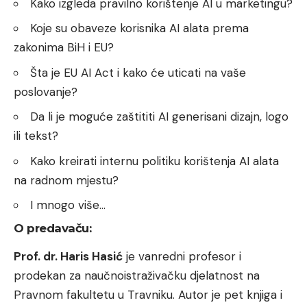
Kako izgleda pravilno korištenje AI u marketingu?
Koje su obaveze korisnika AI alata prema
zakonima BiH i EU?
Šta je EU AI Act i kako će uticati na vaše
poslovanje?
Da li je moguće zaštititi AI generisani dizajn, logo
ili tekst?
Kako kreirati internu politiku korištenja AI alata
na radnom mjestu?
I mnogo više…
O predavaču:
Prof. dr. Haris Hasić
je vanredni profesor i
prodekan za naučnoistraživačku djelatnost na
Pravnom fakultetu u Travniku. Autor je pet knjiga i