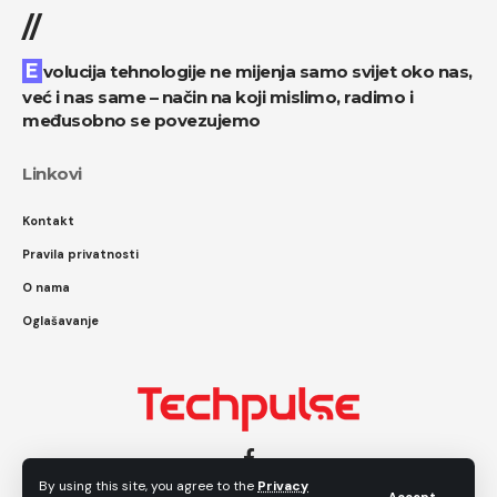
//
Evolucija tehnologije ne mijenja samo svijet oko nas,
već i nas same – način na koji mislimo, radimo i
međusobno se povezujemo
Linkovi
Kontakt
Pravila privatnosti
O nama
Oglašavanje
By using this site, you agree to the
Privacy
Accept