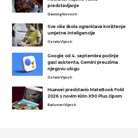
predstavljanje
Gaming
Novosti
Sve više škola ograničava korištenje
umjetne inteligencije
Ostalo
Vijesti
Google od 4. septembra počinje
gasi asistenta, Gemini preuzima
njegovu ulogu
Ostalo
Vijesti
Huawei predstavio MateBook Fold
2026 s novim Kirin X90 Plus čipom
Računari
Vijesti