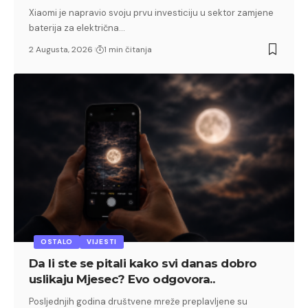
Xiaomi je napravio svoju prvu investiciju u sektor zamjene
baterija za električna…
2 Augusta, 2026
1 min čitanja
OSTALO
VIJESTI
Da li ste se pitali kako svi danas dobro
uslikaju Mjesec? Evo odgovora..
Posljednjih godina društvene mreže preplavljene su