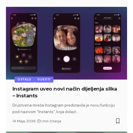
OSTALO
VIJESTI
Instagram uveo novi način dijeljenja slika
– Instants
Društvena mreža Instagram predstavila je novu funkciju
pod nazivom “Instants”, koja dolazi…
14 Maja, 2026
1 min čitanja