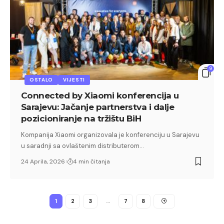
9
OSTALO
VIJESTI
Connected by Xiaomi konferencija u
Sarajevu: Jačanje partnerstva i dalje
pozicioniranje na tržištu BiH
Kompanija Xiaomi organizovala je konferenciju u Sarajevu
u saradnji sa ovlaštenim distributerom…
24 Aprila, 2026
4 min čitanja
1
2
3
…
7
8