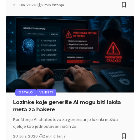
21 Jula, 2026
2 min čitanja
OSTALO
VIJESTI
Lozinke koje generiše AI mogu biti lakša
meta za hakere
Korištenje AI chatbotova za generisanje lozinki možda
djeluje kao jednostavan način za…
20 Jula, 2026
2 min čitanja