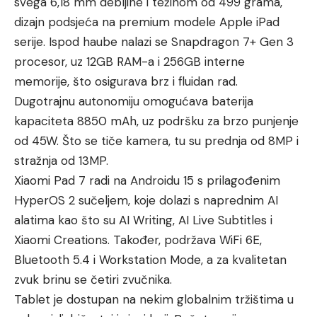
svega 6,18 mm debljine i težinom od 499 grama,
dizajn podsjeća na premium modele Apple iPad
serije. Ispod haube nalazi se Snapdragon 7+ Gen 3
procesor, uz 12GB RAM-a i 256GB interne
memorije, što osigurava brz i fluidan rad.
Dugotrajnu autonomiju omogućava baterija
kapaciteta 8850 mAh, uz podršku za brzo punjenje
od 45W. Što se tiče kamera, tu su prednja od 8MP i
stražnja od 13MP.
Xiaomi Pad 7 radi na Androidu 15 s prilagođenim
HyperOS 2 sučeljem, koje dolazi s naprednim AI
alatima kao što su AI Writing, AI Live Subtitles i
Xiaomi Creations. Također, podržava WiFi 6E,
Bluetooth 5.4 i Workstation Mode, a za kvalitetan
zvuk brinu se četiri zvučnika.
Tablet je dostupan na nekim globalnim tržištima u