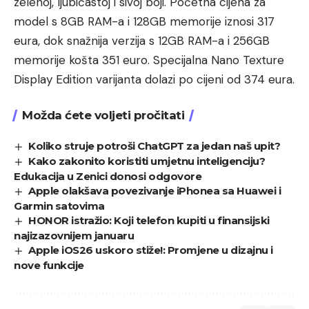
zelenoj, ljubičastoj i sivoj boji. Početna cijena za
model s 8GB RAM-a i 128GB memorije iznosi 317
eura, dok snažnija verzija s 12GB RAM-a i 256GB
memorije košta 351 euro. Specijalna Nano Texture
Display Edition varijanta dolazi po cijeni od 374 eura.
Možda ćete voljeti pročitati
Koliko struje potroši ChatGPT za jedan naš upit?
Kako zakonito koristiti umjetnu inteligenciju?
Edukacija u Zenici donosi odgovore
Apple olakšava povezivanje iPhonea sa Huawei i
Garmin satovima
HONOR istražio: Koji telefon kupiti u finansijski
najizazovnijem januaru
Apple iOS26 uskoro stiže!: Promjene u dizajnu i
nove funkcije