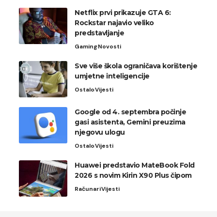
Netflix prvi prikazuje GTA 6:
Rockstar najavio veliko
predstavljanje
Gaming
Novosti
Sve više škola ograničava korištenje
umjetne inteligencije
Ostalo
Vijesti
Google od 4. septembra počinje
gasi asistenta, Gemini preuzima
njegovu ulogu
Ostalo
Vijesti
Huawei predstavio MateBook Fold
2026 s novim Kirin X90 Plus čipom
Računari
Vijesti