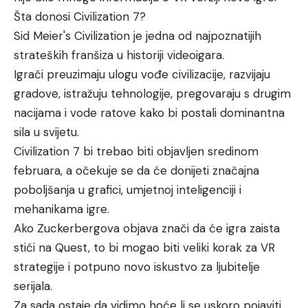
Šta donosi Civilization 7?
Sid Meier's Civilization je jedna od najpoznatijih
strateških franšiza u historiji videoigara.
Igrači preuzimaju ulogu vođe civilizacije, razvijaju
gradove, istražuju tehnologije, pregovaraju s drugim
nacijama i vode ratove kako bi postali dominantna
sila u svijetu.
Civilization 7 bi trebao biti objavljen sredinom
februara, a očekuje se da će donijeti značajna
poboljšanja u grafici, umjetnoj inteligenciji i
mehanikama igre.
Ako Zuckerbergova objava znači da će igra zaista
stići na Quest, to bi mogao biti veliki korak za VR
strategije i potpuno novo iskustvo za ljubitelje
serijala.
Za sada ostaje da vidimo hoće li se uskoro pojaviti