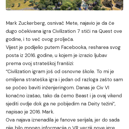
Mark Zuckerberg, osnivač Mete, najavio je da će
dugo očekivana igra Civilization 7 stići na Quest ove
godine, i to već ovog proljeća.
Vijest je podijelio putem Facebooka, resharea svog
posta iz 2016. godine, u kojem je izrazio ljubav
prema ovoj strateškoj franšizi:
“Civilization igram još od osnovne škole. To mi je
omiljena strateška igra i jedan od razloga zašto sam
se počeo baviti inženjeringom. Danas je Civ VI
konačno izašao, tako da ćemo Beast i ja ovaj vikend
sjediti ovdje dok ga ne pobijedim na Deity težini”,
napisao je 2016. Mark.
Ova najava iznenadila je fanove serijala, jer do sada
nije bilo mnogo informacija o VR verziji nove igre.