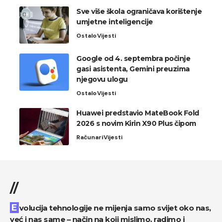
Sve više škola ograničava korištenje
umjetne inteligencije
Ostalo
Vijesti
Google od 4. septembra počinje
gasi asistenta, Gemini preuzima
njegovu ulogu
Ostalo
Vijesti
Huawei predstavio MateBook Fold
2026 s novim Kirin X90 Plus čipom
Računari
Vijesti
//
Evolucija tehnologije ne mijenja samo svijet oko nas,
već i nas same – način na koji mislimo, radimo i