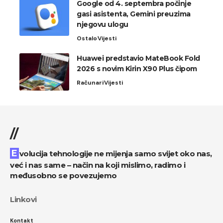
Google od 4. septembra počinje
gasi asistenta, Gemini preuzima
njegovu ulogu
Ostalo
Vijesti
Huawei predstavio MateBook Fold
2026 s novim Kirin X90 Plus čipom
Računari
Vijesti
//
Evolucija tehnologije ne mijenja samo svijet oko nas,
već i nas same – način na koji mislimo, radimo i
međusobno se povezujemo
Linkovi
Kontakt