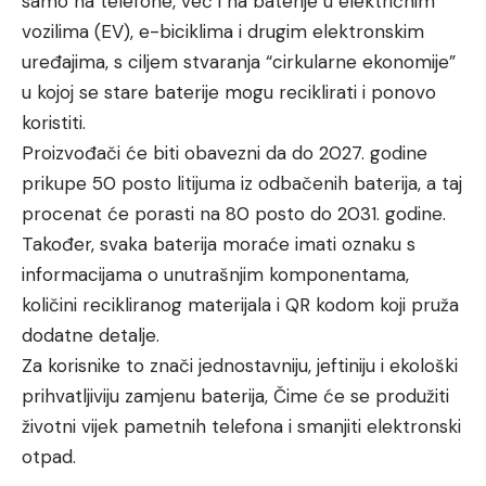
samo na telefone, već i na baterije u električnim
vozilima (EV), e-biciklima i drugim elektronskim
uređajima, s ciljem stvaranja “cirkularne ekonomije”
u kojoj se stare baterije mogu reciklirati i ponovo
koristiti.
Proizvođači će biti obavezni da do 2027. godine
prikupe 50 posto litijuma iz odbačenih baterija, a taj
procenat će porasti na 80 posto do 2031. godine.
Također, svaka baterija moraće imati oznaku s
informacijama o unutrašnjim komponentama,
količini recikliranog materijala i QR kodom koji pruža
dodatne detalje.
Za korisnike to znači jednostavniju, jeftiniju i ekološki
prihvatljiviju zamjenu baterija, Čime će se produžiti
životni vijek pametnih telefona i smanjiti elektronski
otpad.