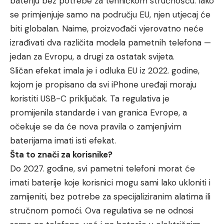
bateriju bez potrebe za tehničkom stručnošću. Iako
se primjenjuje samo na području EU, njen utjecaj će
biti globalan. Naime, proizvođači vjerovatno neće
izrađivati dva različita modela pametnih telefona —
jedan za Evropu, a drugi za ostatak svijeta.
Sličan efekat imala je i odluka EU iz 2022. godine,
kojom je propisano da svi iPhone uređaji moraju
koristiti USB-C priključak. Ta regulativa je
promijenila standarde i van granica Evrope, a
očekuje se da će nova pravila o zamjenjivim
baterijama imati isti efekat.
Šta to znači za korisnike?
Do 2027. godine, svi pametni telefoni morat će
imati baterije koje korisnici mogu sami lako ukloniti i
zamijeniti, bez potrebe za specijaliziranim alatima ili
stručnom pomoći. Ova regulativa se ne odnosi