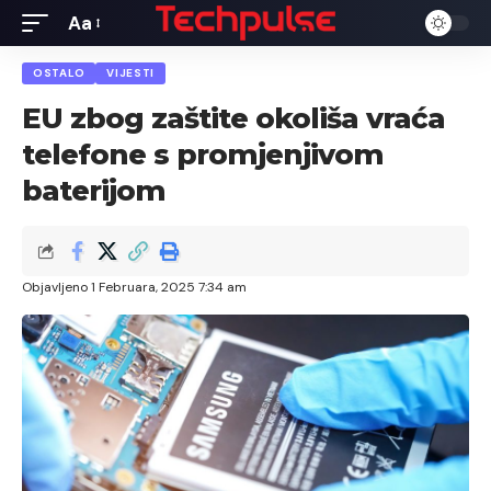
Aa
Font
Resizer
OSTALO
VIJESTI
EU zbog zaštite okoliša vraća
telefone s promjenjivom
baterijom
Objavljeno 1 Februara, 2025 7:34 am