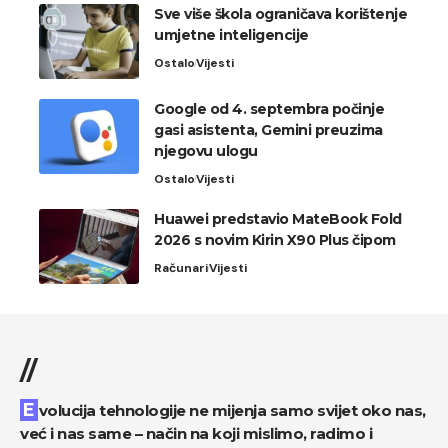
Sve više škola ograničava korištenje
umjetne inteligencije
Ostalo
Vijesti
Google od 4. septembra počinje
gasi asistenta, Gemini preuzima
njegovu ulogu
Ostalo
Vijesti
Huawei predstavio MateBook Fold
2026 s novim Kirin X90 Plus čipom
Računari
Vijesti
//
Evolucija tehnologije ne mijenja samo svijet oko nas,
već i nas same – način na koji mislimo, radimo i