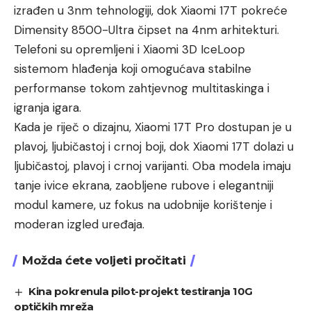
izrađen u 3nm tehnologiji, dok Xiaomi 17T pokreće
Dimensity 8500-Ultra čipset na 4nm arhitekturi.
Telefoni su opremljeni i Xiaomi 3D IceLoop
sistemom hlađenja koji omogućava stabilne
performanse tokom zahtjevnog multitaskinga i
igranja igara.
Kada je riječ o dizajnu, Xiaomi 17T Pro dostupan je u
plavoj, ljubičastoj i crnoj boji, dok Xiaomi 17T dolazi u
ljubičastoj, plavoj i crnoj varijanti. Oba modela imaju
tanje ivice ekrana, zaobljene rubove i elegantniji
modul kamere, uz fokus na udobnije korištenje i
moderan izgled uređaja.
Možda ćete voljeti pročitati
Kina pokrenula pilot-projekt testiranja 10G
optičkih mreža