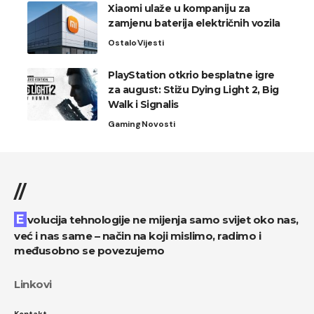
Xiaomi ulaže u kompaniju za
zamjenu baterija električnih vozila
Ostalo
Vijesti
PlayStation otkrio besplatne igre
za august: Stižu Dying Light 2, Big
Walk i Signalis
Gaming
Novosti
//
Evolucija tehnologije ne mijenja samo svijet oko nas,
već i nas same – način na koji mislimo, radimo i
međusobno se povezujemo
Linkovi
Kontakt