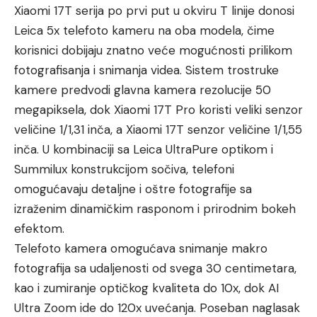
Xiaomi 17T serija po prvi put u okviru T linije donosi
Leica 5x telefoto kameru na oba modela, čime
korisnici dobijaju znatno veće mogućnosti prilikom
fotografisanja i snimanja videa. Sistem trostruke
kamere predvodi glavna kamera rezolucije 50
megapiksela, dok Xiaomi 17T Pro koristi veliki senzor
veličine 1/1,31 inča, a Xiaomi 17T senzor veličine 1/1,55
inča. U kombinaciji sa Leica UltraPure optikom i
Summilux konstrukcijom sočiva, telefoni
omogućavaju detaljne i oštre fotografije sa
izraženim dinamičkim rasponom i prirodnim bokeh
efektom.
Telefoto kamera omogućava snimanje makro
fotografija sa udaljenosti od svega 30 centimetara,
kao i zumiranje optičkog kvaliteta do 10x, dok AI
Ultra Zoom ide do 120x uvećanja. Poseban naglasak