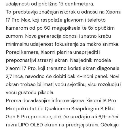
udaljenosti od približno 15 centimetara.
To predstavlja značajan iskorak u odnosu na Xiaomi
17 Pro Max, koji raspolaže glavnom i telefoto
kamerom od po 50 megapiksela te 5x optičkim
zumom. Nova generacija donosi i znatno kraću
minimalnu udaljenost fokusiranja za makro snimke.
Pored kamera, Xiaomi planira unaprijediti i
prepoznatljivi stražnji ekran. Nasljednik modela
Xiaomi 17 Pro, koji trenutno koristi ekran dijagonale
2,7 inča, navodno će dobiti čak 4-inčni panel. Novi
ekran trebao bi imati veću svjetlinu, višu rezoluciju i
veću gustoću piksela.
Prema dosadašnjim informacijama, Xiaomi 18 Pro
Max pokretat će Qualcomm Snapdragon 8 Elite
Gen 6 Pro procesor, dok će uređaj imati 6,9-inčni
ravni LIPO OLED ekran na prednjoj strani. Očekuju