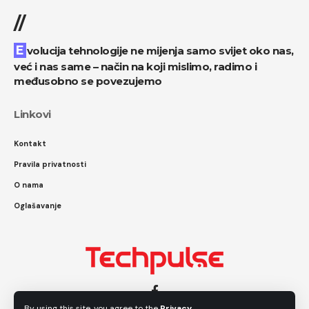
//
Evolucija tehnologije ne mijenja samo svijet oko nas,
već i nas same – način na koji mislimo, radimo i
međusobno se povezujemo
Linkovi
Kontakt
Pravila privatnosti
O nama
Oglašavanje
By using this site, you agree to the
Privacy