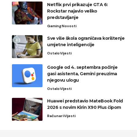
Netflix prvi prikazuje GTA 6:
Rockstar najavio veliko
predstavljanje
Gaming
Novosti
Sve više škola ograničava korištenje
umjetne inteligencije
Ostalo
Vijesti
Google od 4. septembra počinje
gasi asistenta, Gemini preuzima
njegovu ulogu
Ostalo
Vijesti
Huawei predstavio MateBook Fold
2026 s novim Kirin X90 Plus čipom
Računari
Vijesti