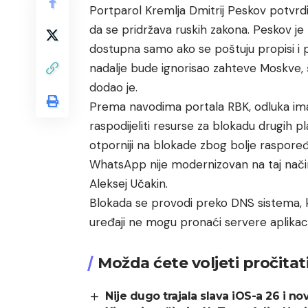
Portparol Kremlja Dmitrij Peskov potvrdi
da se pridržava ruskih zakona. Peskov je
dostupna samo ako se poštuju propisi i
nadalje bude ignorisao zahteve Moskve, š
dodao je.
Prema navodima portala RBK, odluka im
raspodijeliti resurse za blokadu drugih 
otporniji na blokade zbog bolje raspoređ
WhatsApp nije modernizovan na taj način,
Aleksej Učakin.
Blokada se provodi preko DNS sistema, k
uređaji ne mogu pronaći servere aplika
Možda ćete voljeti pročitat
Nije dugo trajala slava iOS-a 26 i n