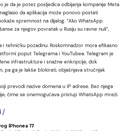
o je da je potez posljedica odbijanja kompanije Meta
 naglasio da aplikacija može ponovo postati
 pokaže spremnost na dijalog. “Ako WhatsApp
anse za njegov povratak u Rusiju su ravne nuli”,
a i tehničku pozadinu: Roskomnadzor mora efikasno
platformi poput Telegrama i YouTubea. Telegram je
ene infrastrukture i snažne enkripcije, dok
 pa ga je lakše blokirati, objašnjava stručnjak
oji prevodi nazive domena u IP adrese. Bez njega
cije, čime se onemogućava pristup WhatsApp mreži.
i
ovog iPhonea 17