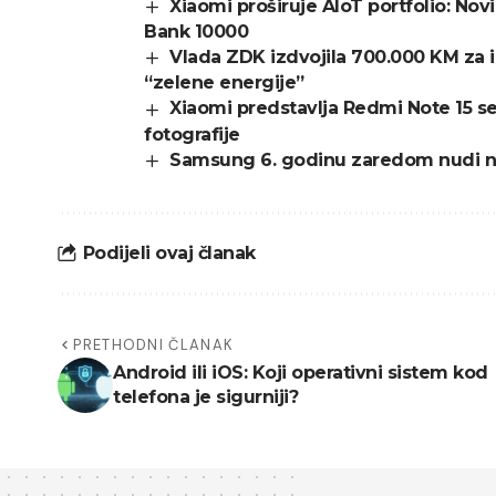
Xiaomi proširuje AIoT portfolio: No
Bank 10000
Vlada ZDK izdvojila 700.000 KM za 
“zelene energije”
Xiaomi predstavlja Redmi Note 15 ser
fotografije
Samsung 6. godinu zaredom nudi n
Podijeli ovaj članak
PRETHODNI ČLANAK
Android ili iOS: Koji operativni sistem kod
telefona je sigurniji?