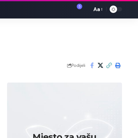
5
Aa
Font
Resizer
Podijeli
Mjesto za vašu