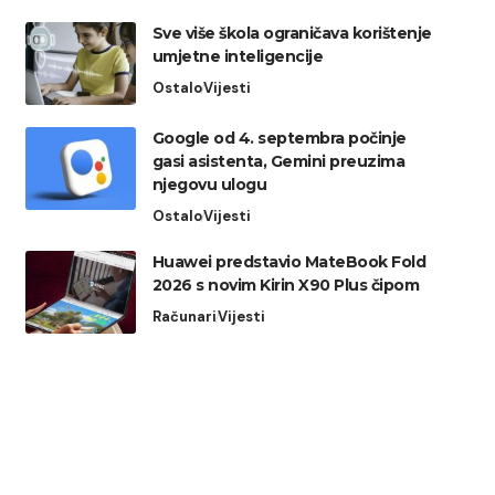
Sve više škola ograničava korištenje
umjetne inteligencije
Ostalo
Vijesti
Google od 4. septembra počinje
gasi asistenta, Gemini preuzima
njegovu ulogu
Ostalo
Vijesti
Huawei predstavio MateBook Fold
2026 s novim Kirin X90 Plus čipom
Računari
Vijesti