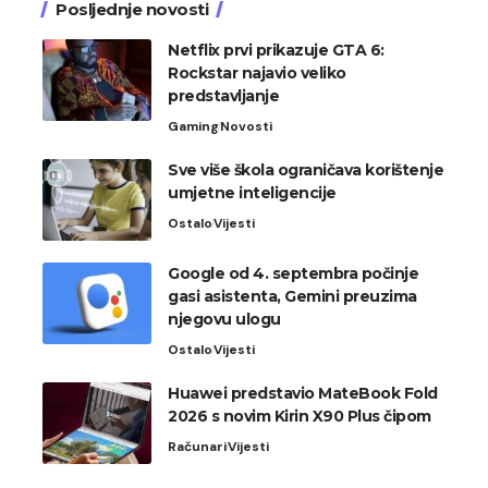
Posljednje novosti
Netflix prvi prikazuje GTA 6:
Rockstar najavio veliko
predstavljanje
Gaming
Novosti
Sve više škola ograničava korištenje
umjetne inteligencije
Ostalo
Vijesti
Google od 4. septembra počinje
gasi asistenta, Gemini preuzima
njegovu ulogu
Ostalo
Vijesti
Huawei predstavio MateBook Fold
2026 s novim Kirin X90 Plus čipom
Računari
Vijesti