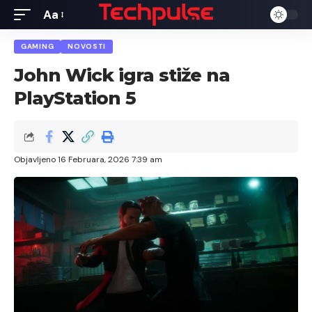
Aa
Font
Resizer
GAMING
NOVOSTI
John Wick igra stiže na
PlayStation 5
Objavljeno 16 Februara, 2026 7:39 am