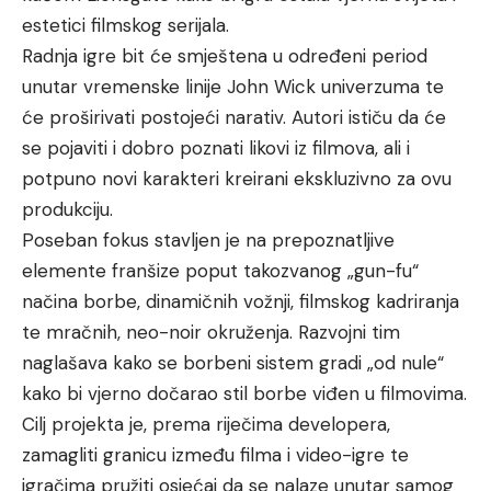
estetici filmskog serijala.
Radnja igre bit će smještena u određeni period
unutar vremenske linije John Wick univerzuma te
će proširivati postojeći narativ. Autori ističu da će
se pojaviti i dobro poznati likovi iz filmova, ali i
potpuno novi karakteri kreirani ekskluzivno za ovu
produkciju.
Poseban fokus stavljen je na prepoznatljive
elemente franšize poput takozvanog „gun-fu“
načina borbe, dinamičnih vožnji, filmskog kadriranja
te mračnih, neo-noir okruženja. Razvojni tim
naglašava kako se borbeni sistem gradi „od nule“
kako bi vjerno dočarao stil borbe viđen u filmovima.
Cilj projekta je, prema riječima developera,
zamagliti granicu između filma i video-igre te
igračima pružiti osjećaj da se nalaze unutar samog