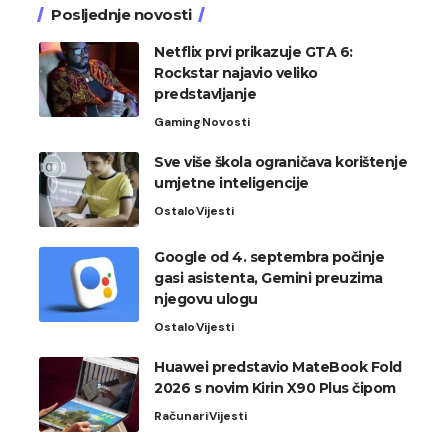
Posljednje novosti
Netflix prvi prikazuje GTA 6:
Rockstar najavio veliko
predstavljanje
Gaming
Novosti
Sve više škola ograničava korištenje
umjetne inteligencije
Ostalo
Vijesti
Google od 4. septembra počinje
gasi asistenta, Gemini preuzima
njegovu ulogu
Ostalo
Vijesti
Huawei predstavio MateBook Fold
2026 s novim Kirin X90 Plus čipom
Računari
Vijesti