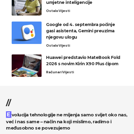
umjetne inteligencije
Ostalo
Vijesti
Google od 4. septembra počinje
gasi asistenta, Gemini preuzima
njegovu ulogu
Ostalo
Vijesti
Huawei predstavio MateBook Fold
2026 s novim Kirin X90 Plus čipom
Računari
Vijesti
//
Evolucija tehnologije ne mijenja samo svijet oko nas,
već i nas same – način na koji mislimo, radimo i
međusobno se povezujemo