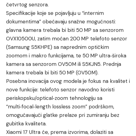
četvrtog senzora.
Specifikacije koje se pojavljuju u “internim
dokumentima” obećavaju snažne mogućnosti:
glavna kamera trebala bi biti 50 MP sa senzorom
OVX10500U, zatim moćan 200 MP telefoto senzor
(Samsung S5KHPE) sa naprednim optičkim
zoomom i makro funkcijama, te 50 MP ultra‑široka
kamera sa senzorom OV50M ili S5KJN5. Prednja
kamera trebala bi biti 50 MP (OV50M).
Posebna inovacija ovog modela je fokus na kvalitet i
nove funkcije: telefoto senzor navodno koristi
periskopsku/optical‑zoom tehnologiju sa
“multi‑focal‑length lossless zoom” podrškom,
omogućavajući glatke prelaze pri zumiranju bez
gubitka kvaliteta.
Xiaomi 17 Ultra će, prema izvorima, dolaziti sa