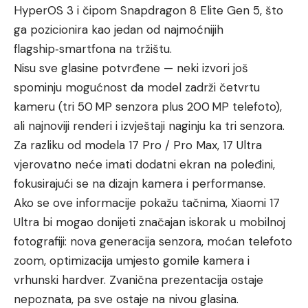
HyperOS 3 i čipom Snapdragon 8 Elite Gen 5, što
ga pozicionira kao jedan od najmoćnijih
flagship‑smartfona na tržištu.
Nisu sve glasine potvrđene — neki izvori još
spominju mogućnost da model zadrži četvrtu
kameru (tri 50 MP senzora plus 200 MP telefoto),
ali najnoviji renderi i izvještaji naginju ka tri senzora.
Za razliku od modela 17 Pro / Pro Max, 17 Ultra
vjerovatno neće imati dodatni ekran na poleđini,
fokusirajući se na dizajn kamera i performanse.
Ako se ove informacije pokažu tačnima, Xiaomi 17
Ultra bi mogao donijeti značajan iskorak u mobilnoj
fotografiji: nova generacija senzora, moćan telefoto
zoom, optimizacija umjesto gomile kamera i
vrhunski hardver. Zvanična prezentacija ostaje
nepoznata, pa sve ostaje na nivou glasina.