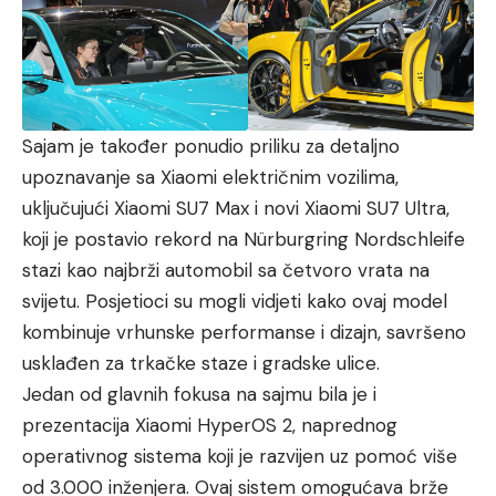
Sajam je također ponudio priliku za detaljno
upoznavanje sa Xiaomi električnim vozilima,
uključujući Xiaomi SU7 Max i novi Xiaomi SU7 Ultra,
koji je postavio rekord na Nürburgring Nordschleife
stazi kao najbrži automobil sa četvoro vrata na
svijetu. Posjetioci su mogli vidjeti kako ovaj model
kombinuje vrhunske performanse i dizajn, savršeno
usklađen za trkačke staze i gradske ulice.
Jedan od glavnih fokusa na sajmu bila je i
prezentacija Xiaomi HyperOS 2, naprednog
operativnog sistema koji je razvijen uz pomoć više
od 3.000 inženjera. Ovaj sistem omogućava brže