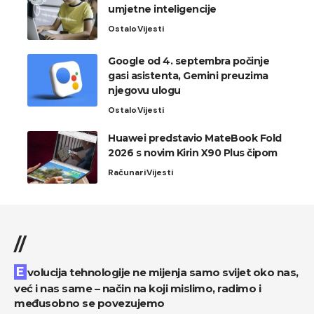
umjetne inteligencije
Ostalo
Vijesti
Google od 4. septembra počinje
gasi asistenta, Gemini preuzima
njegovu ulogu
Ostalo
Vijesti
Huawei predstavio MateBook Fold
2026 s novim Kirin X90 Plus čipom
Računari
Vijesti
//
Evolucija tehnologije ne mijenja samo svijet oko nas,
već i nas same – način na koji mislimo, radimo i
međusobno se povezujemo