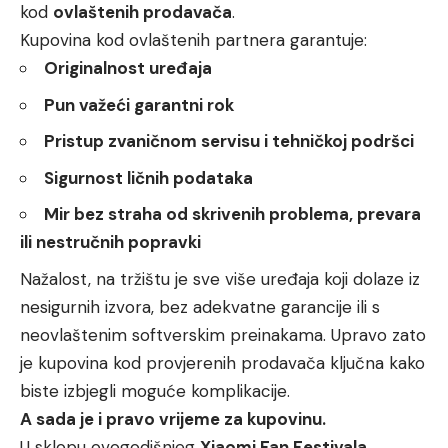
kod
ovlaštenih prodavača
.
Kupovina kod ovlaštenih partnera garantuje:
Originalnost uređaja
Pun važeći garantni rok
Pristup zvaničnom servisu i tehničkoj podršci
Sigurnost ličnih podataka
Mir bez straha od skrivenih problema, prevara
ili nestručnih popravki
Nažalost, na tržištu je sve više uređaja koji dolaze iz
nesigurnih izvora, bez adekvatne garancije ili s
neovlaštenim softverskim preinakama. Upravo zato
je kupovina kod provjerenih prodavača ključna kako
biste izbjegli moguće komplikacije.
A sada je i pravo vrijeme za kupovinu.
U sklopu ovogodišnjeg
Xiaomi Fan Festivala
,