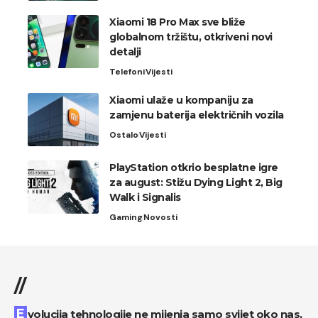
Xiaomi 18 Pro Max sve bliže
globalnom tržištu, otkriveni novi
detalji
Telefoni
Vijesti
Xiaomi ulaže u kompaniju za
zamjenu baterija električnih vozila
Ostalo
Vijesti
PlayStation otkrio besplatne igre
za august: Stižu Dying Light 2, Big
Walk i Signalis
Gaming
Novosti
//
Evolucija tehnologije ne mijenja samo svijet oko nas,