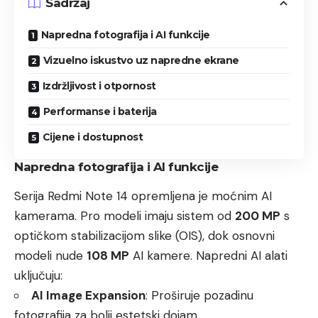
Sadržaj
Napredna fotografija i AI funkcije
Vizuelno iskustvo uz napredne ekrane
Izdržljivost i otpornost
Performanse i baterija
Cijene i dostupnost
Napredna fotografija i AI funkcije
Serija Redmi Note 14 opremljena je moćnim AI
kamerama. Pro modeli imaju sistem od
200 MP
s
optičkom stabilizacijom slike (OIS), dok osnovni
modeli nude
108 MP
AI kamere. Napredni AI alati
uključuju:
AI Image Expansion
: Proširuje pozadinu
fotografija za bolji estetski dojam.