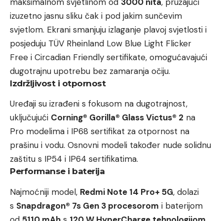
maksimalnom svjetlinom od
3000 nita
, pružajući
izuzetno jasnu sliku čak i pod jakim sunčevim
svjetlom. Ekrani smanjuju izlaganje plavoj svjetlosti i
posjeduju TÜV Rheinland Low Blue Light Flicker
Free i Circadian Friendly sertifikate, omogućavajući
dugotrajnu upotrebu bez zamaranja očiju.
Izdržljivost i otpornost
Uređaji su izrađeni s fokusom na dugotrajnost,
uključujući
Corning® Gorilla® Glass Victus® 2
na
Pro modelima i IP68 sertifikat za otpornost na
prašinu i vodu. Osnovni modeli također nude solidnu
zaštitu s IP54 i IP64 sertifikatima.
Performanse i baterija
Najmoćniji model,
Redmi Note 14 Pro+ 5G
, dolazi
s
Snapdragon® 7s Gen 3 procesorom
i baterijom
od
5110 mAh
s
120 W HyperCharge tehnologijom
.