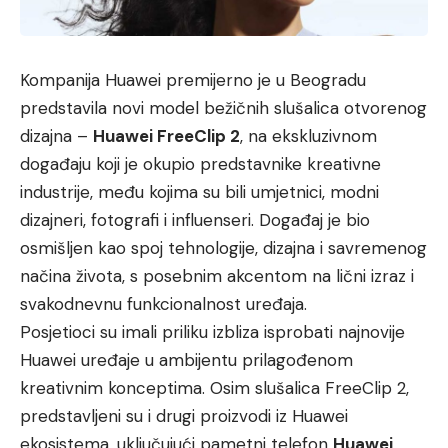
Kompanija Huawei premijerno je u Beogradu
predstavila novi model bežičnih slušalica otvorenog
dizajna –
Huawei FreeClip 2
, na ekskluzivnom
događaju koji je okupio predstavnike kreativne
industrije, među kojima su bili umjetnici, modni
dizajneri, fotografi i influenseri. Događaj je bio
osmišljen kao spoj tehnologije, dizajna i savremenog
načina života, s posebnim akcentom na lični izraz i
svakodnevnu funkcionalnost uređaja.
Posjetioci su imali priliku izbliza isprobati najnovije
Huawei uređaje u ambijentu prilagođenom
kreativnim konceptima. Osim slušalica FreeClip 2,
predstavljeni su i drugi proizvodi iz Huawei
ekosistema, uključujući pametni telefon
Huawei