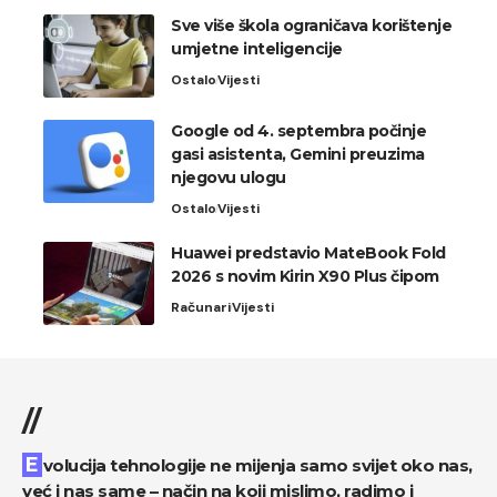
Sve više škola ograničava korištenje
umjetne inteligencije
Ostalo
Vijesti
Google od 4. septembra počinje
gasi asistenta, Gemini preuzima
njegovu ulogu
Ostalo
Vijesti
Huawei predstavio MateBook Fold
2026 s novim Kirin X90 Plus čipom
Računari
Vijesti
//
Evolucija tehnologije ne mijenja samo svijet oko nas,
već i nas same – način na koji mislimo, radimo i