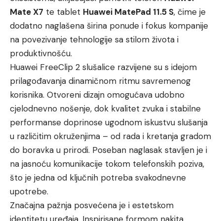
Mate X7
te tablet
Huawei MatePad 11.5 S
, čime je
dodatno naglašena širina ponude i fokus kompanije
na povezivanje tehnologije sa stilom života i
produktivnošću.
Huawei FreeClip 2 slušalice razvijene su s idejom
prilagođavanja dinamičnom ritmu savremenog
korisnika. Otvoreni dizajn omogućava udobno
cjelodnevno nošenje, dok kvalitet zvuka i stabilne
performanse doprinose ugodnom iskustvu slušanja
u različitim okruženjima – od rada i kretanja gradom
do boravka u prirodi. Poseban naglasak stavljen je i
na jasnoću komunikacije tokom telefonskih poziva,
što je jedna od ključnih potreba svakodnevne
upotrebe.
Značajna pažnja posvećena je i estetskom
identitetu uređaja. Inspirisane formom nakita,