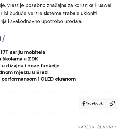
nje, vijest je posebno značajna za korisnike Huawei
r bi buduće verzije sistema trebale ukloniti
nja i svakodnevne upotrebe uređaja.
i
 17T seriju mobitela
i u školama u ZDK
 u dizajnu i nove funkcije
jednom mjestu u Brezi
AI performansom i OLED ekranom
Facebook
NAREDNI ČLANAK