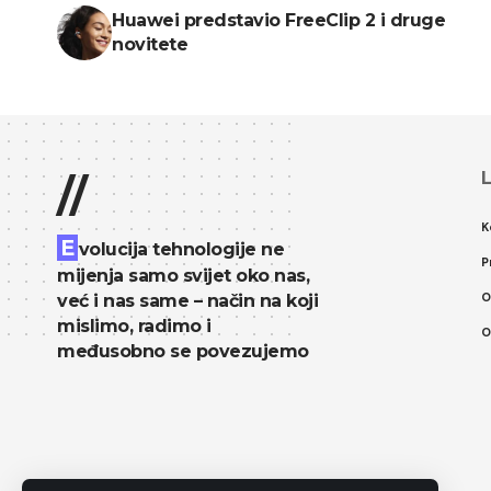
Huawei predstavio FreeClip 2 i druge
novitete
L
//
K
E
volucija tehnologije ne
P
mijenja samo svijet oko nas,
O
već i nas same – način na koji
mislimo, radimo i
O
međusobno se povezujemo