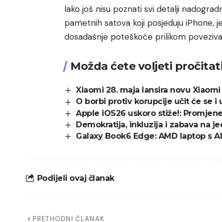
Iako još nisu poznati svi detalji nadograd
pametnih satova koji posjeduju iPhone, je
dosadašnje poteškoće prilikom poveziva
Možda ćete voljeti pročitat
Xiaomi 28. maja lansira novu Xiaomi
O borbi protiv korupcije učit će se 
Apple iOS26 uskoro stiže!: Promjene
Demokratija, inkluzija i zabava na 
Galaxy Book6 Edge: AMD laptop s 
Podijeli ovaj članak
PRETHODNI ČLANAK