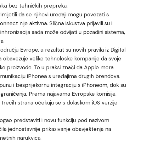
aka bez tehničkih prepreka.
mijetili da se njihovi uređaji mogu povezati s
ect nije aktivna. Slična iskustva prijavili su i
inhronizacija sada može odvijati u pozadini sistema,
a.
učju Evrope, a rezultat su novih pravila iz Digital
a obavezuje velike tehnološke kompanije da svoje
ke proizvode. To u praksi znači da Apple mora
komunikaciju iPhonea s uređajima drugih brendova.
unu i besprijekornu integraciju s iPhoneom, dok su
a ograničenja. Prema najavama Evropske komisije,
rećih strana očekuju se s dolaskom iOS verzije
ogao predstaviti i novu funkciju pod nazivom
ila jednostavnije prikazivanje obavještenja na
etnih narukvica.