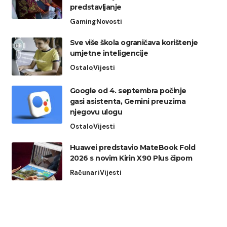
predstavljanje
Gaming
Novosti
Sve više škola ograničava korištenje
umjetne inteligencije
Ostalo
Vijesti
Google od 4. septembra počinje
gasi asistenta, Gemini preuzima
njegovu ulogu
Ostalo
Vijesti
Huawei predstavio MateBook Fold
2026 s novim Kirin X90 Plus čipom
Računari
Vijesti