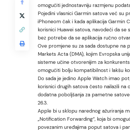
omogućiti jednostavniju razmjenu podat
Pojedini vlasnici Garmin satova već su pri
iPhoneom čak i kada aplikacija Garmin Conn
korisnici Huawei satova, navodeći da se s
bez potrebe da se aplikacija ručno otvar
Ove promjene su za sada dostupne na podr
Markets Acta (DMA), kojim Evropska unij
sisteme učine otvorenijim za konkurents
omogućiti bolju kompatibilnost i lakšu 
Do sada je jedino Apple Watch imao potp
korisnici drugih satova često nailazili n
dodatna poboljšanja za pametne satove t
26.3.
Apple bi u sklopu narednog ažuriranja m
„Notification Forwarding“, koja bi omoguć
povezanim uređajima poput satova i pam