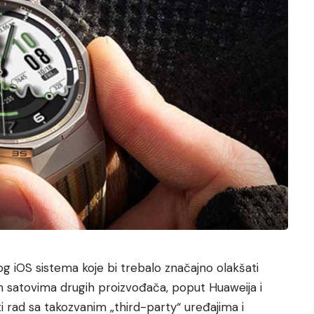
g iOS sistema koje bi trebalo značajno olakšati
 satovima drugih proizvođača, poput Huaweija i
ti rad sa takozvanim „third-party“ uređajima i