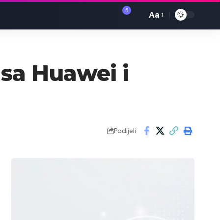
5
Aa
Font
Resizer
sa Huawei i
Podijeli