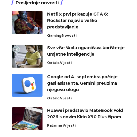
Posljednje novosti
Netflix prvi prikazuje GTA 6:
Rockstar najavio veliko
predstavljanje
Gaming
Novosti
Sve više škola ograničava korištenje
umjetne inteligencije
Ostalo
Vijesti
Google od 4. septembra počinje
gasi asistenta, Gemini preuzima
njegovu ulogu
Ostalo
Vijesti
Huawei predstavio MateBook Fold
2026 s novim Kirin X90 Plus čipom
Računari
Vijesti