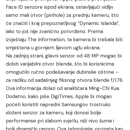
Face ID senzore ispod ekrana, ostavljajući vidljiv
samo mali otvor (pinhole) za prednju kameru, što
će značiti i kraj prepoznatljivog “Dynamic Islanda”,
iako to još nije zvanično potvrđeno. Prema
izvještaju The Information, ta kamera bi trebala biti
smještena u gornjem lijevom uglu ekrana.
Na zadnjoj strani, glavni senzor od 48 MP mogao bi
dobiti varijabilni otvor blende, što bi korisnicima
omogućilo ručno podešavanje dubinske oštrine –
za razliku od sadašnjeg fiksnog otvora blende f/1.78.
Ova informacija dolazi od analitičara Ming-Chi Kua.
Dodatno, kako piše DigiTimes, Apple bi mogao
početi koristiti napredni Samsungov trostruko
složeni senzor za kameru, koji donosi bolje
performanse pri slabom svjetlu, niži nivo šuma i
bolji dinamički raspon. Ova tehnologija, poznata kao