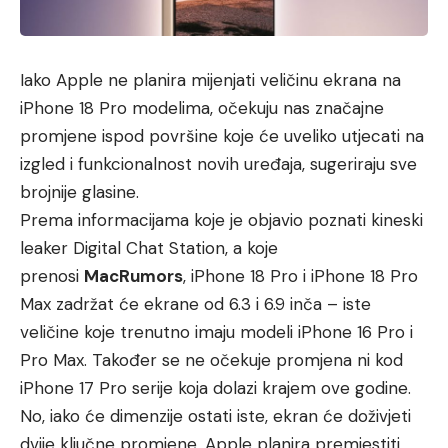
Iako Apple ne planira mijenjati veličinu ekrana na
iPhone 18 Pro modelima, očekuju nas značajne
promjene ispod površine koje će uveliko utjecati na
izgled i funkcionalnost novih uređaja, sugeriraju sve
brojnije glasine.
Prema informacijama koje je objavio poznati kineski
leaker Digital Chat Station, a koje
prenosi
MacRumors
, iPhone 18 Pro i iPhone 18 Pro
Max zadržat će ekrane od 6.3 i 6.9 inča – iste
veličine koje trenutno imaju modeli iPhone 16 Pro i
Pro Max. Također se ne očekuje promjena ni kod
iPhone 17 Pro serije koja dolazi krajem ove godine.
No, iako će dimenzije ostati iste, ekran će doživjeti
dvije ključne promjene. Apple planira premjestiti