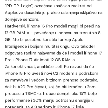
“PD-TR-Logic”, označava značajan zaokret od
Appleove dosadašnje prakse oslanjanja isključivo na
Sonyjeve senzore.
Hardverski, iPhone 18 Pro modeli mogli bi preći na
12 GB RAM-a – povećanje u odnosu na trenutnih 8
GB, što bi posebno koristilo funkciji Apple
Intelligence i boljem multitaskingu. Ovo također
odgovara ranijim najavama da će i modeli iPhone 17
Pro i iPhone 17 Air imati 12 GB RAM-a.
Za konektivnost, analitičar Jeff Pu navodi da će
iPhone 18 Pro uvesti novi C2 modem s podrškom
za mmWave i većom brzinom prenosa podataka,
dok bi A20 Pro čipset, koji će biti izrađen u 2nm
procesu u TSMC-u, trebao donijeti oko 15% bolje
performanse i 30% manju potrošnju energije u
poređenju sa A19 serijom iz iPhone 17 linije.