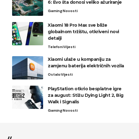
6: Evo šta donosi veliko ažuriranje
Gaming
Novosti
Xiaomi 18 Pro Max sve bliže
globalnom tržištu, otkriveni novi
detalji
Telefoni
Vijesti
Xiaomi ulaže u kompaniju za
zamjenu baterija električnih vozila
Ostalo
Vijesti
PlayStation otkrio besplatne igre
za august: Stižu Dying Light 2, Big
Walk i Signalis
Gaming
Novosti