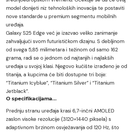
model donijeti niz tehnoloških inovacija te postaviti
nove standarde u premium segmentu mobilnih
uređaja.
Galaxy S25 Edge već je izazvao veliko zanimanje
zahvaljujući svom futurističkom dizajnu. S debljinom
od svega 5,85 milimetara i težinom od samo 162
grama, radi se o jednom od najtanjih i najlakših
uređaja u svojoj klasi. Njegovo kućište izrađeno je od
titanija, a kupcima će biti dostupne tri boje:
“Titanium Icyblue”, “Titanium Silver” i “Titanium
Jetblack”.
O specifikacijama…
Prednju stranu uređaja krasi 6,7-inčni AMOLED
zaslon visoke rezolucije (3120×1440 piksela) s
adaptivnom brzinom osvježavanja od 120 Hz, što