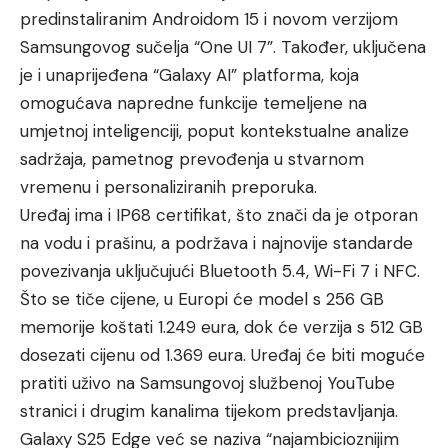
predinstaliranim Androidom 15 i novom verzijom
Samsungovog sučelja “One UI 7”. Također, uključena
je i unaprijeđena “Galaxy AI” platforma, koja
omogućava napredne funkcije temeljene na
umjetnoj inteligenciji, poput kontekstualne analize
sadržaja, pametnog prevođenja u stvarnom
vremenu i personaliziranih preporuka.
Uređaj ima i IP68 certifikat, što znači da je otporan
na vodu i prašinu, a podržava i najnovije standarde
povezivanja uključujući Bluetooth 5.4, Wi-Fi 7 i NFC.
Što se tiče cijene, u Europi će model s 256 GB
memorije koštati 1.249 eura, dok će verzija s 512 GB
dosezati cijenu od 1.369 eura. Uređaj će biti moguće
pratiti uživo na Samsungovoj službenoj YouTube
stranici i drugim kanalima tijekom predstavljanja.
Galaxy S25 Edge već se naziva “najambicioznijim