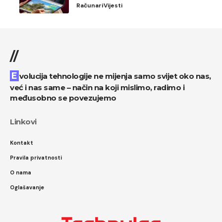
Računari
Vijesti
//
Evolucija tehnologije ne mijenja samo svijet oko nas,
već i nas same – način na koji mislimo, radimo i
međusobno se povezujemo
Linkovi
Kontakt
Pravila privatnosti
O nama
Oglašavanje