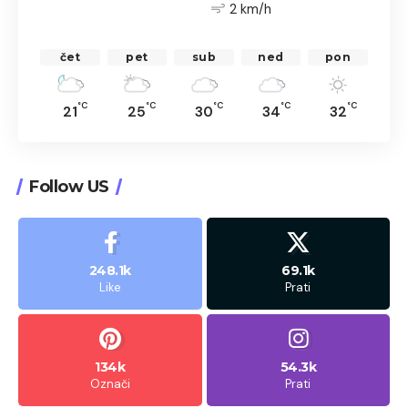
2 km/h
čet
pet
sub
ned
pon
°C
°C
°C
°C
°C
21
25
30
34
32
Follow US
248.1k
69.1k
Like
Prati
134k
54.3k
Označi
Prati