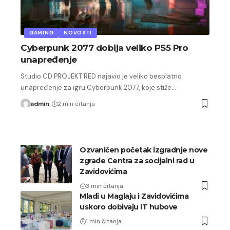
GAMING
NOVOSTI
Cyberpunk 2077 dobija veliko PS5 Pro
unapređenje
Studio CD PROJEKT RED najavio je veliko besplatno
unapređenje za igru Cyberpunk 2077, koje stiže…
admin
2 min čitanja
Ozvaničen početak izgradnje nove
zgrade Centra za socijalni rad u
Zavidovićima
3 min čitanja
Mladi u Maglaju i Zavidovićima
uskoro dobivaju IT hubove
1 min čitanja