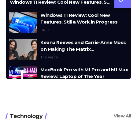
Windows 11 Review: Cool New Features, Still a Work in Progress
Windows 11 Review: Cool New
Features, Still a Work in Progress
CNET
Keanu Reeves and Carrie-Anne Moss
on Making The Matrix...
The Verge
MacBook Pro with M1 Pro and M1 Max
Review: Laptop of The Year
The Verge
Windows 11: An Overhaul in Progress
The Verge
Technology
View All
Google Pixel 6 and 6 Pro Hands-on:
Big Screens, Big Ambitions, Small
Price