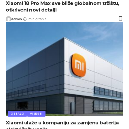
Xiaomi 18 Pro Max sve bliže globalnom tržištu,
otkriveni novi detalji
admin
1 min čitanja
OSTALO
VIJESTI
Xiaomi ulaže u kompaniju za zamjenu baterija