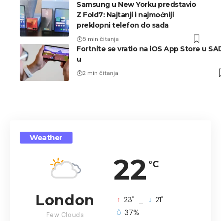
Samsung u New Yorku predstavio
Z Fold7: Najtanji i najmoćniji
preklopni telefon do sada
5 min čitanja
Fortnite se vratio na iOS App Store u SA
u
2 min čitanja
Weather
22
°C
London
°
°
23
_
21
37%
Few Clouds