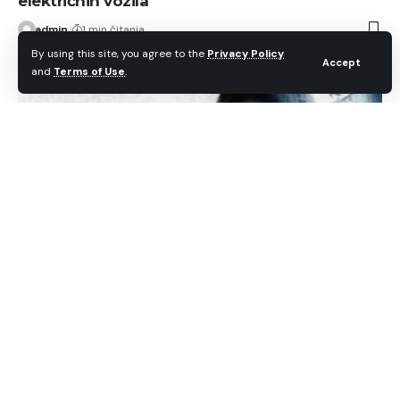
električnih vozila
admin
1 min čitanja
By using this site, you agree to the
Privacy Policy
Accept
and
Terms of Use
.
GAMING
NOVOSTI
PlayStation otkrio besplatne igre za august:
Stižu Dying Light 2, Big Walk i Signalis
admin
2 min čitanja