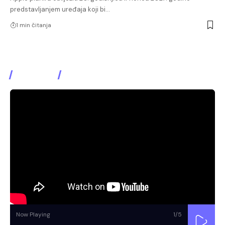
predstavljanjem uređaja koji bi…
1 min čitanja
Watch It
Now Playing
1
/5