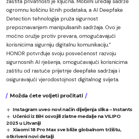
zaštita privatnosti je ključna. Mobilni uređaji sadrže
ogromnu količinu ličnih podataka, a AI Deepfake
Detection tehnologija pruža sigurnost
prepoznavanjem manipulisanih sadržaja. Ovo je
moćno oružje protiv prevara, omogućavajući
korisnicima sigurniju digitalnu komunikaciju.”
HONOR potvrđuje svoju posvećenost razvoju
sigurnosnih AI rješenja, omogućavajući korisnicima
zaštitu od rastuće prijetnje deepfake sadržaja i
osiguravajući vjerodostojnost digitalnog svijeta.
Možda ćete voljeti pročitati
Instagram uveo novi način dijeljenja slika – Instants
Učenici iz BiH osvojili zlatne medalje na VILIPO
2025 u Litvaniji
Xiaomi 18 Pro Max sve bliže globalnom tržištu,
otkriveni novi detalji