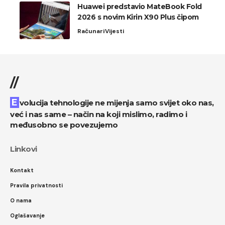
Huawei predstavio MateBook Fold
2026 s novim Kirin X90 Plus čipom
Računari
Vijesti
//
Evolucija tehnologije ne mijenja samo svijet oko nas,
već i nas same – način na koji mislimo, radimo i
međusobno se povezujemo
Linkovi
Kontakt
Pravila privatnosti
O nama
Oglašavanje