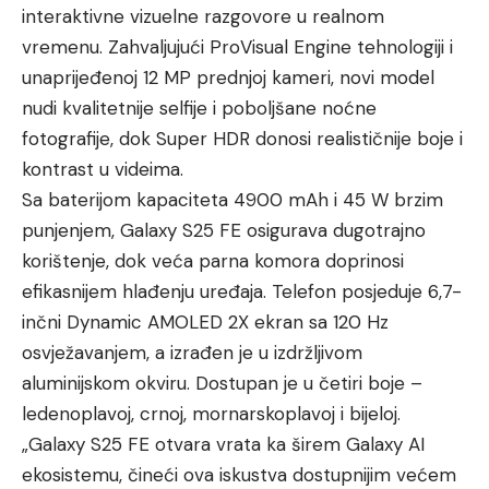
interaktivne vizuelne razgovore u realnom
vremenu. Zahvaljujući ProVisual Engine tehnologiji i
unaprijeđenoj 12 MP prednjoj kameri, novi model
nudi kvalitetnije selfije i poboljšane noćne
fotografije, dok Super HDR donosi realističnije boje i
kontrast u videima.
Sa baterijom kapaciteta 4900 mAh i 45 W brzim
punjenjem, Galaxy S25 FE osigurava dugotrajno
korištenje, dok veća parna komora doprinosi
efikasnijem hlađenju uređaja. Telefon posjeduje 6,7-
inčni Dynamic AMOLED 2X ekran sa 120 Hz
osvježavanjem, a izrađen je u izdržljivom
aluminijskom okviru. Dostupan je u četiri boje –
ledenoplavoj, crnoj, mornarskoplavoj i bijeloj.
„Galaxy S25 FE otvara vrata ka širem Galaxy AI
ekosistemu, čineći ova iskustva dostupnijim većem