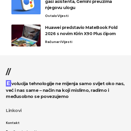
gasi asistenta, Gemini preuzima
njegovu ulogu
Ostalo
Vijesti
Huawei predstavio MateBook Fold
2026 s novim Kirin X90 Plus čipom
Računari
Vijesti
//
Evolucija tehnologije ne mijenja samo svijet oko nas,
već i nas same – način na koji mislimo, radimo i
međusobno se povezujemo
Linkovi
Kontakt