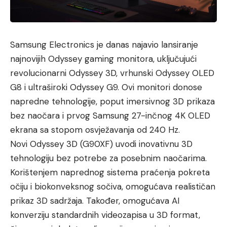
Samsung Electronics je danas najavio lansiranje
najnovijih Odyssey gaming monitora, uključujući
revolucionarni Odyssey 3D, vrhunski Odyssey OLED
G8 i ultraširoki Odyssey G9. Ovi monitori donose
napredne tehnologije, poput imersivnog 3D prikaza
bez naočara i prvog Samsung 27-inčnog 4K OLED
ekrana sa stopom osvježavanja od 240 Hz.
Novi Odyssey 3D (G90XF) uvodi inovativnu 3D
tehnologiju bez potrebe za posebnim naočarima.
Korištenjem naprednog sistema praćenja pokreta
očiju i biokonveksnog sočiva, omogućava realističan
prikaz 3D sadržaja. Također, omogućava AI
konverziju standardnih videozapisa u 3D format,