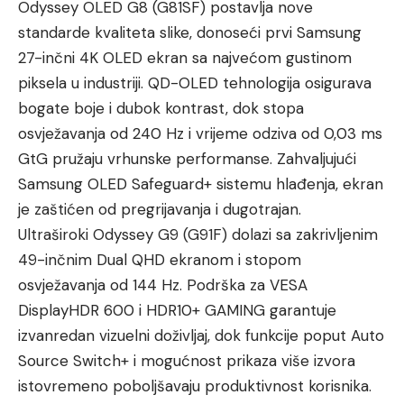
Odyssey OLED G8 (G81SF) postavlja nove
standarde kvaliteta slike, donoseći prvi Samsung
27-inčni 4K OLED ekran sa najvećom gustinom
piksela u industriji. QD-OLED tehnologija osigurava
bogate boje i dubok kontrast, dok stopa
osvježavanja od 240 Hz i vrijeme odziva od 0,03 ms
GtG pružaju vrhunske performanse. Zahvaljujući
Samsung OLED Safeguard+ sistemu hlađenja, ekran
je zaštićen od pregrijavanja i dugotrajan.
Ultraširoki Odyssey G9 (G91F) dolazi sa zakrivljenim
49-inčnim Dual QHD ekranom i stopom
osvježavanja od 144 Hz. Podrška za VESA
DisplayHDR 600 i HDR10+ GAMING garantuje
izvanredan vizuelni doživljaj, dok funkcije poput Auto
Source Switch+ i mogućnost prikaza više izvora
istovremeno poboljšavaju produktivnost korisnika.