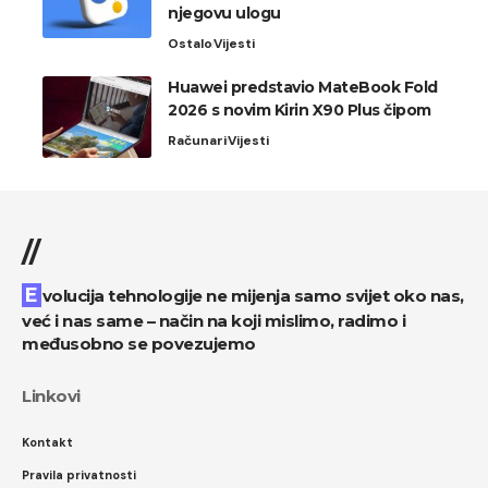
njegovu ulogu
Ostalo
Vijesti
Huawei predstavio MateBook Fold
2026 s novim Kirin X90 Plus čipom
Računari
Vijesti
//
Evolucija tehnologije ne mijenja samo svijet oko nas,
već i nas same – način na koji mislimo, radimo i
međusobno se povezujemo
Linkovi
Kontakt
Pravila privatnosti