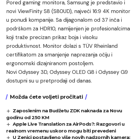
Pored gaming monitora, Samsung je predstavio i
novi ViewFinity S8 (S80UD), najveći 16:9 4K monitor
u ponudi kompanije. Sa dijagonalom od 37 inča i
podrškom za HDR10, namijenjen je profesionalcima
koji traže precizan prikaz boja i visoku
produktivnost. Monitor dolazi s TÜV Rheinland
certifikatom za smanjenje naprezanja očiju i
ergonomski dizajniranom postoljem.
Novi Odyssey 3D, Odyssey OLED G8 i Odyssey G9
dostupni su u pretprodaji od danas.
Možda ćete voljeti pročitati
Zaposlenim na Budžetu ZDK naknada za Novu
godinu od 250 KM
Apple Live Translation za AirPods?: Razgovori u
realnom vremenu uskoro mogu biti prevedeni
U Zenici postavljeno više novih nadzornih kamera: