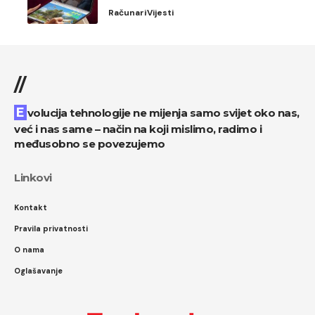
Računari
Vijesti
//
Evolucija tehnologije ne mijenja samo svijet oko nas,
već i nas same – način na koji mislimo, radimo i
međusobno se povezujemo
Linkovi
Kontakt
Pravila privatnosti
O nama
Oglašavanje