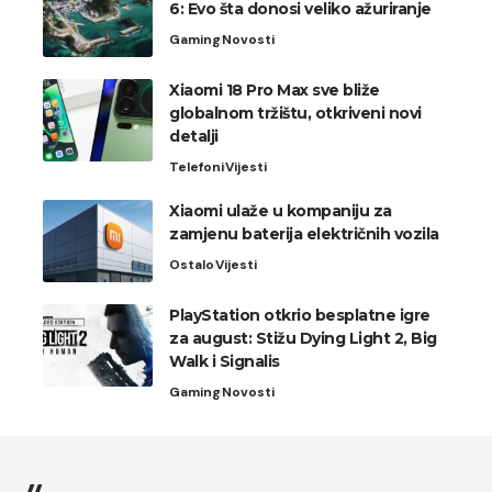
6: Evo šta donosi veliko ažuriranje
Gaming
Novosti
Xiaomi 18 Pro Max sve bliže
globalnom tržištu, otkriveni novi
detalji
Telefoni
Vijesti
Xiaomi ulaže u kompaniju za
zamjenu baterija električnih vozila
Ostalo
Vijesti
PlayStation otkrio besplatne igre
za august: Stižu Dying Light 2, Big
Walk i Signalis
Gaming
Novosti