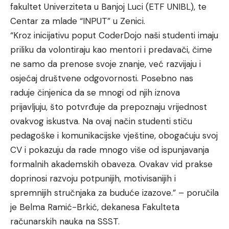
fakultet Univerziteta u Banjoj Luci (ETF UNIBL), te
Centar za mlade “INPUT” u Zenici.
“Kroz inicijativu poput CoderDojo naši studenti imaju
priliku da volontiraju kao mentori i predavači, čime
ne samo da prenose svoje znanje, već razvijaju i
osjećaj društvene odgovornosti. Posebno nas
raduje činjenica da se mnogi od njih iznova
prijavljuju, što potvrđuje da prepoznaju vrijednost
ovakvog iskustva. Na ovaj način studenti stiču
pedagoške i komunikacijske vještine, obogaćuju svoj
CV i pokazuju da rade mnogo više od ispunjavanja
formalnih akademskih obaveza. Ovakav vid prakse
doprinosi razvoju potpunijih, motivisanijih i
spremnijih stručnjaka za buduće izazove.” – poručila
je Belma Ramić-Brkić, dekanesa Fakulteta
računarskih nauka na SSST.