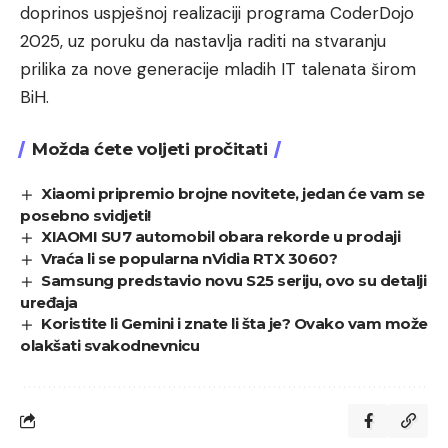
doprinos uspješnoj realizaciji programa CoderDojo
2025, uz poruku da nastavlja raditi na stvaranju
prilika za nove generacije mladih IT talenata širom
BiH.
Možda ćete voljeti pročitati
Xiaomi pripremio brojne novitete, jedan će vam se
posebno svidjeti!
XIAOMI SU7 automobil obara rekorde u prodaji
Vraća li se popularna nVidia RTX 3060?
Samsung predstavio novu S25 seriju, ovo su detalji
uređaja
Koristite li Gemini i znate li šta je? Ovako vam može
olakšati svakodnevnicu