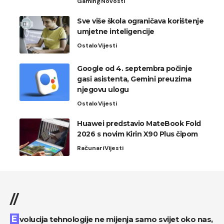
Gaming
Novosti
Sve više škola ograničava korištenje
umjetne inteligencije
Ostalo
Vijesti
Google od 4. septembra počinje
gasi asistenta, Gemini preuzima
njegovu ulogu
Ostalo
Vijesti
Huawei predstavio MateBook Fold
2026 s novim Kirin X90 Plus čipom
Računari
Vijesti
//
Evolucija tehnologije ne mijenja samo svijet oko nas,