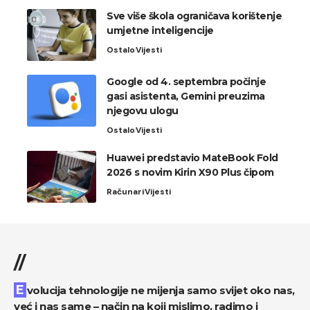
Sve više škola ograničava korištenje
umjetne inteligencije
Ostalo
Vijesti
Google od 4. septembra počinje
gasi asistenta, Gemini preuzima
njegovu ulogu
Ostalo
Vijesti
Huawei predstavio MateBook Fold
2026 s novim Kirin X90 Plus čipom
Računari
Vijesti
//
Evolucija tehnologije ne mijenja samo svijet oko nas,
već i nas same – način na koji mislimo, radimo i