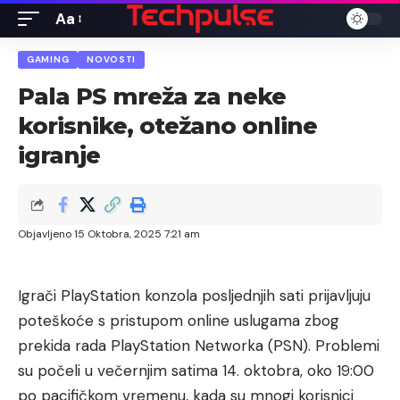
Aa
Font
Resizer
GAMING
NOVOSTI
Pala PS mreža za neke
korisnike, otežano online
igranje
Objavljeno 15 Oktobra, 2025 7:21 am
Igrači PlayStation konzola posljednjih sati prijavljuju
poteškoće s pristupom online uslugama zbog
prekida rada PlayStation Networka (PSN). Problemi
su počeli u večernjim satima 14. oktobra, oko 19:00
po pacifičkom vremenu, kada su mnogi korisnici