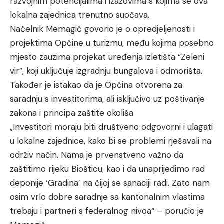
razvojnim potencijalima i izazovima s kojima se ova
lokalna zajednica trenutno suočava.
Načelnik Memagić govorio je o opredjeljenosti i
projektima Općine u turizmu, među kojima posebno
mjesto zauzima projekat uređenja izletišta “Zeleni
vir”, koji uključuje izgradnju bungalova i odmorišta.
Također je istakao da je Općina otvorena za
saradnju s investitorima, ali isključivo uz poštivanje
zakona i principa zaštite okoliša
„Investitori moraju biti društveno odgovorni i ulagati
u lokalne zajednice, kako bi se problemi rješavali na
održiv način. Nama je prvenstveno važno da
zaštitimo rijeku Biošticu, kao i da unaprijedimo rad
deponije ‘Gradina’ na čijoj se sanaciji radi. Zato nam
osim vrlo dobre saradnje sa kantonalnim vlastima
trebaju i partneri s federalnog nivoa“ – poručio je