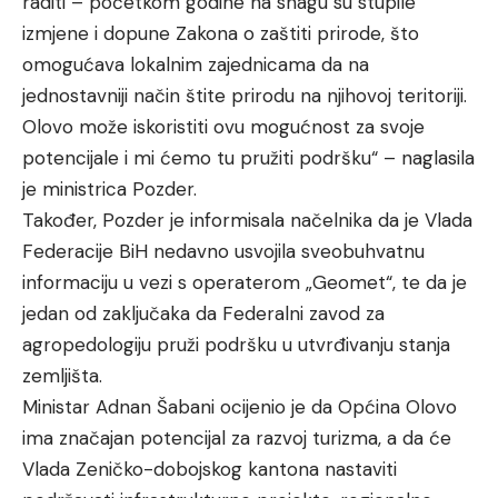
raditi – početkom godine na snagu su stupile
izmjene i dopune Zakona o zaštiti prirode, što
omogućava lokalnim zajednicama da na
jednostavniji način štite prirodu na njihovoj teritoriji.
Olovo može iskoristiti ovu mogućnost za svoje
potencijale i mi ćemo tu pružiti podršku“ – naglasila
je ministrica Pozder.
Također, Pozder je informisala načelnika da je Vlada
Federacije BiH nedavno usvojila sveobuhvatnu
informaciju u vezi s operaterom „Geomet“, te da je
jedan od zaključaka da Federalni zavod za
agropedologiju pruži podršku u utvrđivanju stanja
zemljišta.
Ministar Adnan Šabani ocijenio je da Općina Olovo
ima značajan potencijal za razvoj turizma, a da će
Vlada Zeničko-dobojskog kantona nastaviti