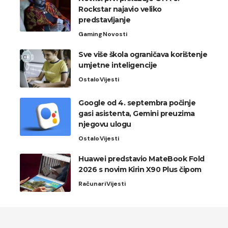
Rockstar najavio veliko
predstavljanje
Gaming
Novosti
Sve više škola ograničava korištenje
umjetne inteligencije
Ostalo
Vijesti
Google od 4. septembra počinje
gasi asistenta, Gemini preuzima
njegovu ulogu
Ostalo
Vijesti
Huawei predstavio MateBook Fold
2026 s novim Kirin X90 Plus čipom
Računari
Vijesti