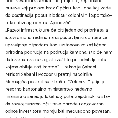
podržavati infrastrukturne projekte, regionalne
puteve koji prolaze kroz Općinu, kao i one koji vode
do destinacija poput izletišta “Zeleni vir” i Sportsko-
rekreativnog centra “Ajdinovići”
„Razvoj infrastrukture će biti jedan od prioriteta, a
istovremeno radimo na uspostavljanju centara za
upravljanje otpadom, kao i ustanova za zaštićena
prirodna područja na području kantona, što će nam
dati zamah za razvoj, ali i zaštitu prirodnih ljepota
kojima obiluje naš kanton“ – rekao je Šabani.
Ministri Šabani i Pozder u pratnji načelnika
Memagića posjetili su izletište “Zeleni vir”, gdje je
resorno kantonalno ministarstvo nedavno
finansiralo sanaciju lokalnog puta. Zajednički je stav
da razvoj turizma, očuvanje prirode i odgovoran
odnos investitora moraju biti međusobno povezani,