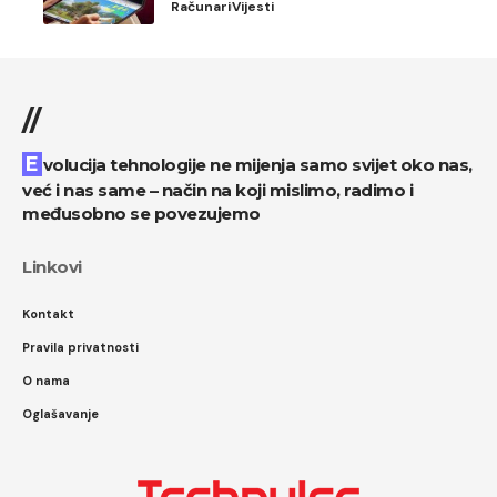
Računari
Vijesti
//
Evolucija tehnologije ne mijenja samo svijet oko nas,
već i nas same – način na koji mislimo, radimo i
međusobno se povezujemo
Linkovi
Kontakt
Pravila privatnosti
O nama
Oglašavanje