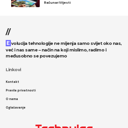
Računari
Vijesti
//
Evolucija tehnologije ne mijenja samo svijet oko nas,
već i nas same – način na koji mislimo, radimo i
međusobno se povezujemo
Linkovi
Kontakt
Pravila privatnosti
O nama
Oglašavanje