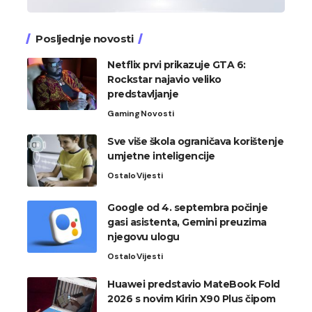
Posljednje novosti
Netflix prvi prikazuje GTA 6:
Rockstar najavio veliko
predstavljanje
Gaming
Novosti
Sve više škola ograničava korištenje
umjetne inteligencije
Ostalo
Vijesti
Google od 4. septembra počinje
gasi asistenta, Gemini preuzima
njegovu ulogu
Ostalo
Vijesti
Huawei predstavio MateBook Fold
2026 s novim Kirin X90 Plus čipom