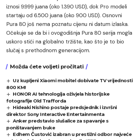
iznosi 9.999 juana (oko 1.390 USD), dok Pro modeli
startaju od 6.500 juana (oko 900 USD). Osnovni
Pura 80 još nema poznatu cijenu ni datum izlaska.
Očekuje se da bi i ovogodišnja Pura 80 serija mogla
uskoro stići na globalno tržište, kao što je to bio
slučaj s prethodnom generacijom.
Možda ćete voljeti pročitati
Uz kupljeni Xiaomi mobitel dobivate TV vrijednosti
800 KM!
HONOR AI tehnologija oživjela historijske
fotografije Old Trafforda
Hideaki Nishino postaje predsjednik i izvršni
direktor Sony Interactive Entertainmenta
Anker predstavio slušalice za spavanje s
poništavanjem buke
Edhem Čustović izabran u prestižni odbor najveće