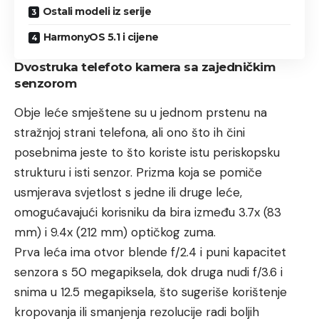
Ostali modeli iz serije
HarmonyOS 5.1 i cijene
Dvostruka telefoto kamera sa zajedničkim
senzorom
Obje leće smještene su u jednom prstenu na
stražnjoj strani telefona, ali ono što ih čini
posebnima jeste to što koriste istu periskopsku
strukturu i isti senzor. Prizma koja se pomiče
usmjerava svjetlost s jedne ili druge leće,
omogućavajući korisniku da bira između 3.7x (83
mm) i 9.4x (212 mm) optičkog zuma.
Prva leća ima otvor blende f/2.4 i puni kapacitet
senzora s 50 megapiksela, dok druga nudi f/3.6 i
snima u 12.5 megapiksela, što sugeriše korištenje
kropovanja ili smanjenja rezolucije radi boljih