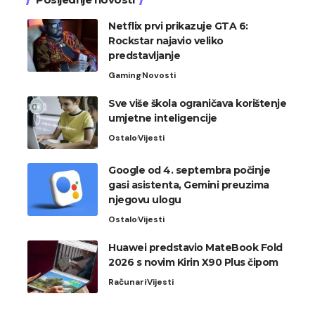
Netflix prvi prikazuje GTA 6:
Rockstar najavio veliko
predstavljanje
Gaming
Novosti
Sve više škola ograničava korištenje
umjetne inteligencije
Ostalo
Vijesti
Google od 4. septembra počinje
gasi asistenta, Gemini preuzima
njegovu ulogu
Ostalo
Vijesti
Huawei predstavio MateBook Fold
2026 s novim Kirin X90 Plus čipom
Računari
Vijesti