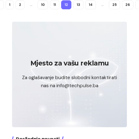
1
2
…
10
11
12
13
14
…
25
26
Mjesto za vašu reklamu
Za oglašavanje budite slobodni kontaktirati
nas na info@techpulse.ba
Posljednje novosti