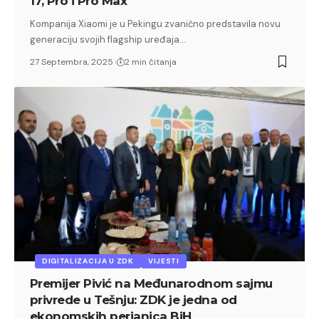
17, Pro i Pro Max
Kompanija Xiaomi je u Pekingu zvanično predstavila novu
generaciju svojih flagship uređaja…
27 Septembra, 2025
2 min čitanja
DIGITALIZACIJA U ZDK
VIJESTI
Premijer Pivić na Međunarodnom sajmu
privrede u Tešnju: ZDK je jedna od
ekonomskih perjanica BiH