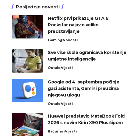
Posljednje novosti
Netflix prvi prikazuje GTA 6:
Rockstar najavio veliko
predstavljanje
Gaming
Novosti
Sve više škola ograničava korištenje
umjetne inteligencije
Ostalo
Vijesti
Google od 4. septembra počinje
gasi asistenta, Gemini preuzima
njegovu ulogu
Ostalo
Vijesti
Huawei predstavio MateBook Fold
2026 s novim Kirin X90 Plus čipom
Računari
Vijesti