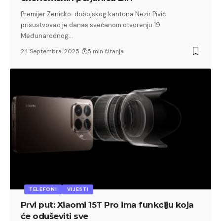
Premijer Zeničko-dobojskog kantona Nezir Pivić
prisustvovao je danas svečanom otvorenju 19.
Međunarodnog…
24 Septembra, 2025
5 min čitanja
TELEFONI
VIJESTI
Prvi put: Xiaomi 15T Pro ima funkciju koja
će oduševiti sve