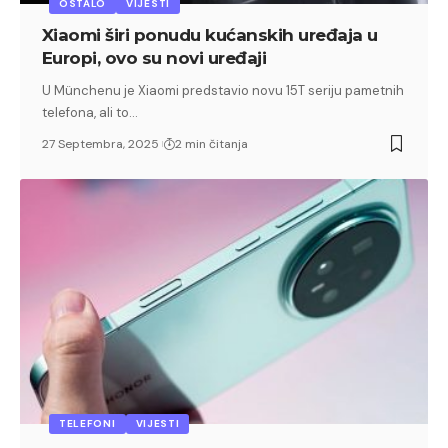
OSTALO
VIJESTI
Xiaomi širi ponudu kućanskih uređaja u
Europi, ovo su novi uređaji
U Münchenu je Xiaomi predstavio novu 15T seriju pametnih
telefona, ali to…
27 Septembra, 2025
2 min čitanja
TELEFONI
VIJESTI