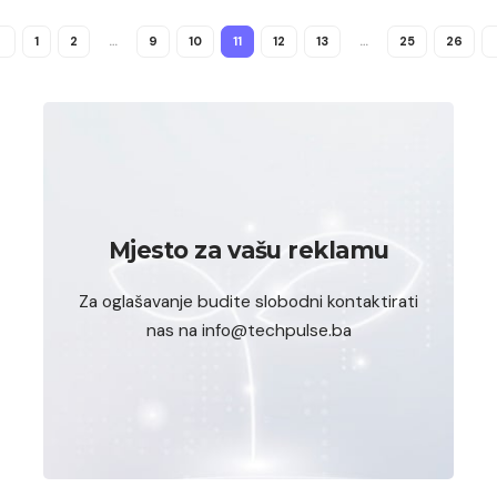
1
2
…
9
10
11
12
13
…
25
26
Mjesto za vašu reklamu
Za oglašavanje budite slobodni kontaktirati
nas na info@techpulse.ba