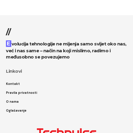
//
Evolucija tehnologije ne mijenja samo svijet oko nas,
već i nas same – način na koji mislimo, radimo i
međusobno se povezujemo
Linkovi
Kontakt
Pravila privatnosti
O nama
Oglašavanje