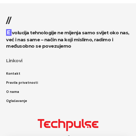
//
Evolucija tehnologije ne mijenja samo svijet oko nas,
već i nas same – način na koji mislimo, radimo i
međusobno se povezujemo
Linkovi
Kontakt
Pravila privatnosti
O nama
Oglašavanje