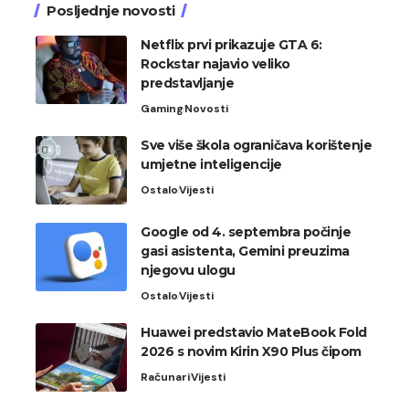
Posljednje novosti
Netflix prvi prikazuje GTA 6:
Rockstar najavio veliko
predstavljanje
Gaming
Novosti
Sve više škola ograničava korištenje
umjetne inteligencije
Ostalo
Vijesti
Google od 4. septembra počinje
gasi asistenta, Gemini preuzima
njegovu ulogu
Ostalo
Vijesti
Huawei predstavio MateBook Fold
2026 s novim Kirin X90 Plus čipom
Računari
Vijesti