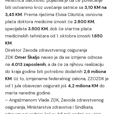
Ministrica Salčinović pojasnila je da će povećanje
biti ostvareno kroz uvećanje satnice sa
3,10 KM na
3,45 KM
. Prema riječima Elvisa Cikotića, osnovna
plaća doktora medicine iznosit će
2.800 KM
,
specijalista
3.500 KM
, dok će startna plaća
medicinskih tehničara od 1. oktobra iznositi
1.650
KM
.
Direktor Zavoda zdravstvenog osiguranja
ZDK
Omer Škaljo
naveo je da se izmjene odnose
na
4.013 zaposlenih
, a da će za njihovu realizaciju
do kraja godine biti potrebno dodatnih
2,6 miliona
KM
. Uz to, izmjenama federalnog zakona, ZZOZDK je
od 1. jula obavezan osigurati još
4,2 miliona KM
do
marta naredne godine.
– Angažmanom Vlade ZDK, Zavoda zdravstvenog
osiguranja, Ministarstva zdravstva i Sindikata,