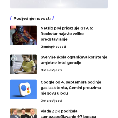
Posljednje novosti
Netflix prvi prikazuje GTA 6:
Rockstar najavio veliko
predstavljanje
Gaming
Novosti
Sve više škola ograničava korištenje
umjetne inteligencije
Ostalo
Vijesti
Google od 4. septembra počinje
gasi asistenta, Gemini preuzima
njegovu ulogu
Ostalo
Vijesti
Vlada ZDK podržala
samozapošljavanje 97 boraca