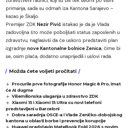
zdravstveni radnici, koji su bili tek sedmi po visini
primanja, sada su odmah iza Kantona Sarajevo –
kazao je Škaljo.
Premijer ZDK
Nezir Pivić
istakao je da je Vlada
zadovoljna što može poboljšati status zaposlenih u
zdravstvu, naglasivši da će uskoro predstaviti plan
izgradnje
nove Kantonalne bolnice Zenica
, čime bi
se, osim plaća, dodatno unaprijedili i uslovi rada.
Možda ćete voljeti pročitati
Procurile prve fotografije Honor Magic 8 Pro, imat
će AI dugme
Višemilionska ulaganja u zdravstvo ZDK
Xiaomi 15 i Xiaomi 15 Ultra su novi telefoni
predstavljeni u Barceloni
Dobra saradnja OSCE-a i Vlade Zeničko-dobojskog
kantona u oblasti borbe i prevencije korupcije
Huawei predstavio MateBook Fold 2026 s novim