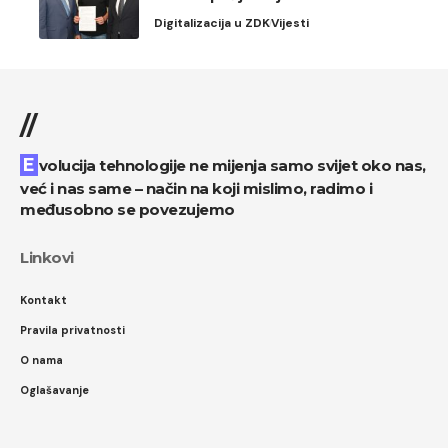
Digitalizacija u ZDK
Vijesti
//
Evolucija tehnologije ne mijenja samo svijet oko nas,
već i nas same – način na koji mislimo, radimo i
međusobno se povezujemo
Linkovi
Kontakt
Pravila privatnosti
O nama
Oglašavanje