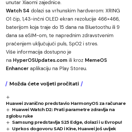
unutar Xiaomi zajednice.
Watch S4
dolazi sa vrhunskim hardverom: XRING
O1 čip, 1,43-inčni OLED ekran rezolucije 466×466,
baterijom koja traje do 15 dana na Bluetoothu ili 9
dana sa eSIM-om, te naprednim zdravstvenim
praćenjem uključujući puls, SpO2 i stres.
Više informacija dostupno je
na
HyperOSUpdates.com
ili kroz
MemeOS
Enhancer
aplikaciju na Play Storeu.
Možda ćete voljeti pročitati
Huawei zvanično predstavio HarmonyOS za računare
Huawei Watch D2: Prati parametre zdravlja na
zglobu ruke
Samsung predstavlja S25 Edge, dolazi i u Evropu!
Uprkos dogovoru SAD i Kine, Huawei još uvijek