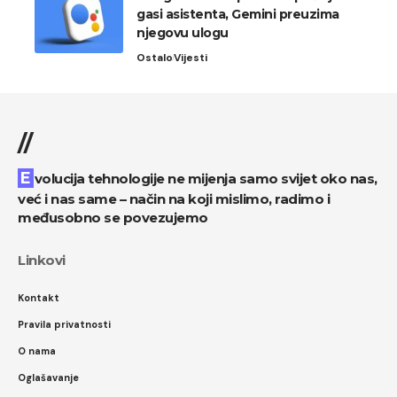
gasi asistenta, Gemini preuzima
njegovu ulogu
Ostalo
Vijesti
//
Evolucija tehnologije ne mijenja samo svijet oko nas,
već i nas same – način na koji mislimo, radimo i
međusobno se povezujemo
Linkovi
Kontakt
Pravila privatnosti
O nama
Oglašavanje