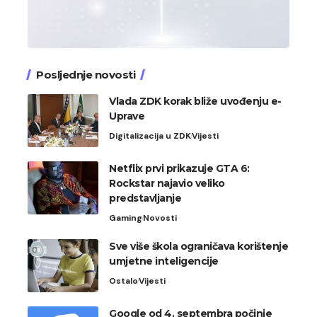
Posljednje novosti
Vlada ZDK korak bliže uvođenju e-
Uprave
Digitalizacija u ZDK
Vijesti
Netflix prvi prikazuje GTA 6:
Rockstar najavio veliko
predstavljanje
Gaming
Novosti
Sve više škola ograničava korištenje
umjetne inteligencije
Ostalo
Vijesti
Google od 4. septembra počinje