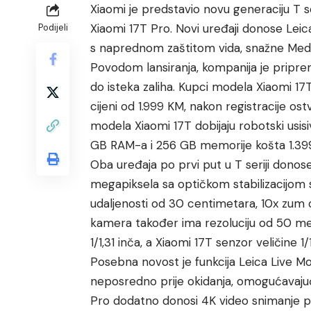
Xiaomi je predstavio novu generaciju T s
Xiaomi 17T Pro. Novi uređaji donose Le
Podijeli
s naprednom zaštitom vida, snažne Medi
Povodom lansiranja, kompanija je pripremil
do isteka zaliha. Kupci modela Xiaomi 1
cijeni od 1.999 KM, nakon registracije o
modela Xiaomi 17T dobijaju robotski usi
GB RAM-a i 256 GB memorije košta 1.399
Oba uređaja po prvi put u T seriji donos
megapiksela sa optičkom stabilizacijom s
udaljenosti od 30 centimetara, 10x zum 
kamera također ima rezoluciju od 50 meg
1/1,31 inča, a Xiaomi 17T senzor veličine 1/
Posebna novost je funkcija Leica Live Mom
neposredno prije okidanja, omogućavajući
Pro dodatno donosi 4K video snimanje pr