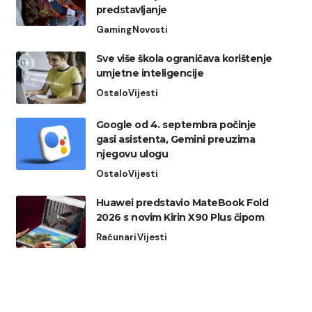
predstavljanje
Gaming
Novosti
Sve više škola ograničava korištenje
umjetne inteligencije
Ostalo
Vijesti
Google od 4. septembra počinje
gasi asistenta, Gemini preuzima
njegovu ulogu
Ostalo
Vijesti
Huawei predstavio MateBook Fold
2026 s novim Kirin X90 Plus čipom
Računari
Vijesti