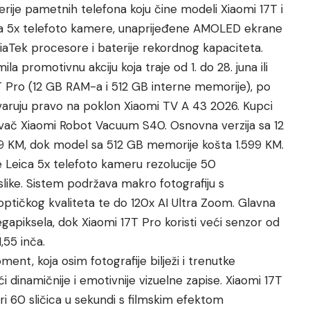
erije pametnih telefona koju čine modeli Xiaomi 17T i
ica 5x telefoto kamere, unaprijeđene AMOLED ekrane
aTek procesore i baterije rekordnog kapaciteta.
a promotivnu akciju koja traje od 1. do 28. juna ili
7T Pro (12 GB RAM-a i 512 GB interne memorije), po
stvaruju pravo na poklon Xiaomi TV A 43 2026. Kupci
sivač Xiaomi Robot Vacuum S40. Osnovna verzija sa 12
 KM, dok model sa 512 GB memorije košta 1.599 KM.
e Leica 5x telefoto kameru rezolucije 50
like. Sistem podržava makro fotografiju s
optičkog kvaliteta te do 120x AI Ultra Zoom. Glavna
apiksela, dok Xiaomi 17T Pro koristi veći senzor od
1,55 inča.
ent, koja osim fotografije bilježi i trenutke
 dinamičnije i emotivnije vizuelne zapise. Xiaomi 17T
i 60 sličica u sekundi s filmskim efektom