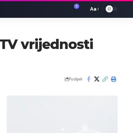
5
Aa
Font
Resizer
TV vrijednosti
Podijeli