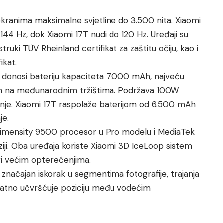
kranima maksimalne svjetline do 3.500 nita. Xiaomi
44 Hz, dok Xiaomi 17T nudi do 120 Hz. Uređaji su
struki TÜV Rheinland certifikat za zaštitu očiju, kao i
ikat.
ro donosi bateriju kapaciteta 7.000 mAh, najveću
on na međunarodnim tržištima. Podržava 100W
je. Xiaomi 17T raspolaže baterijom od 6.500 mAh
je.
imensity 9500 procesor u Pro modelu i MediaTek
iji. Oba uređaja koriste Xiaomi 3D IceLoop sistem
ri većim opterećenjima.
a značajan iskorak u segmentima fotografije, trajanja
odatno učvršćuje poziciju među vodećim