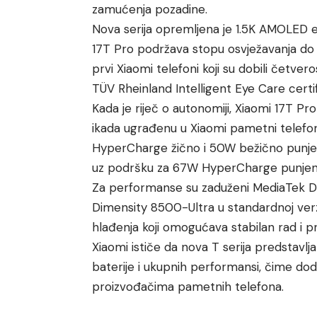
zamućenja pozadine.
Nova serija opremljena je 1.5K AMOLED e
17T Pro podržava stopu osvježavanja do 1
prvi Xiaomi telefoni koji su dobili četvero
TÜV Rheinland Intelligent Eye Care certif
Kada je riječ o autonomiji, Xiaomi 17T P
ikada ugrađenu u Xiaomi pametni telef
HyperCharge žično i 50W bežično punjen
uz podršku za 67W HyperCharge punjen
Za performanse su zaduženi MediaTek D
Dimensity 8500-Ultra u standardnoj verz
hlađenja koji omogućava stabilan rad i p
Xiaomi ističe da nova T serija predstavlj
baterije i ukupnih performansi, čime d
proizvođačima pametnih telefona.