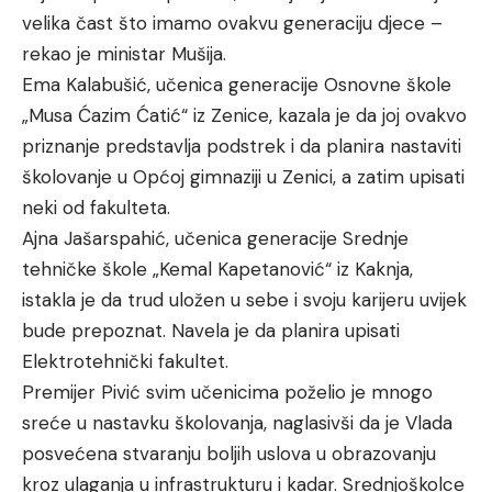
velika čast što imamo ovakvu generaciju djece –
rekao je ministar Mušija.
Ema Kalabušić, učenica generacije Osnovne škole
„Musa Ćazim Ćatić“ iz Zenice, kazala je da joj ovakvo
priznanje predstavlja podstrek i da planira nastaviti
školovanje u Općoj gimnaziji u Zenici, a zatim upisati
neki od fakulteta.
Ajna Jašarspahić, učenica generacije Srednje
tehničke škole „Kemal Kapetanović“ iz Kaknja,
istakla je da trud uložen u sebe i svoju karijeru uvijek
bude prepoznat. Navela je da planira upisati
Elektrotehnički fakultet.
Premijer Pivić svim učenicima poželio je mnogo
sreće u nastavku školovanja, naglasivši da je Vlada
posvećena stvaranju boljih uslova u obrazovanju
kroz ulaganja u infrastrukturu i kadar. Srednjoškolce