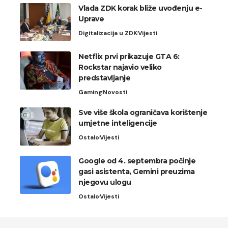
Vlada ZDK korak bliže uvođenju e-
Uprave
Digitalizacija u ZDK
Vijesti
Netflix prvi prikazuje GTA 6:
Rockstar najavio veliko
predstavljanje
Gaming
Novosti
Sve više škola ograničava korištenje
umjetne inteligencije
Ostalo
Vijesti
Google od 4. septembra počinje
gasi asistenta, Gemini preuzima
njegovu ulogu
Ostalo
Vijesti