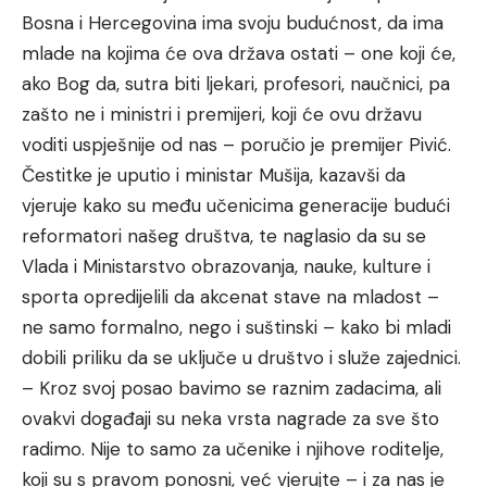
Bosna i Hercegovina ima svoju budućnost, da ima
mlade na kojima će ova država ostati – one koji će,
ako Bog da, sutra biti ljekari, profesori, naučnici, pa
zašto ne i ministri i premijeri, koji će ovu državu
voditi uspješnije od nas – poručio je premijer Pivić.
Čestitke je uputio i ministar Mušija, kazavši da
vjeruje kako su među učenicima generacije budući
reformatori našeg društva, te naglasio da su se
Vlada i Ministarstvo obrazovanja, nauke, kulture i
sporta opredijelili da akcenat stave na mladost –
ne samo formalno, nego i suštinski – kako bi mladi
dobili priliku da se uključe u društvo i služe zajednici.
– Kroz svoj posao bavimo se raznim zadacima, ali
ovakvi događaji su neka vrsta nagrade za sve što
radimo. Nije to samo za učenike i njihove roditelje,
koji su s pravom ponosni, već vjerujte – i za nas je