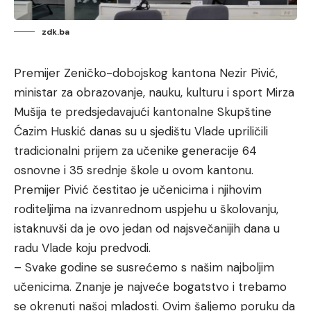
zdk.ba
Premijer Zeničko-dobojskog kantona Nezir Pivić,
ministar za obrazovanje, nauku, kulturu i sport Mirza
Mušija te predsjedavajući kantonalne Skupštine
Ćazim Huskić danas su u sjedištu Vlade upriličili
tradicionalni prijem za učenike generacije 64
osnovne i 35 srednje škole u ovom kantonu.
Premijer Pivić čestitao je učenicima i njihovim
roditeljima na izvanrednom uspjehu u školovanju,
istaknuvši da je ovo jedan od najsvečanijih dana u
radu Vlade koju predvodi.
– Svake godine se susrećemo s našim najboljim
učenicima. Znanje je najveće bogatstvo i trebamo
se okrenuti našoj mladosti. Ovim šaljemo poruku da