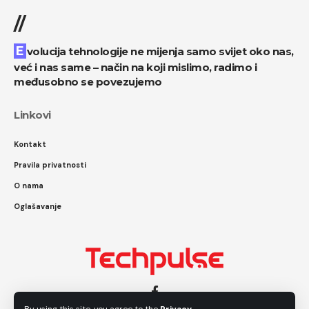
//
Evolucija tehnologije ne mijenja samo svijet oko nas,
već i nas same – način na koji mislimo, radimo i
međusobno se povezujemo
Linkovi
Kontakt
Pravila privatnosti
O nama
Oglašavanje