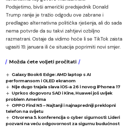
Podsjetimo, bivši američki predsjednik Donald
Trump ranije je tražio odgodu ove zabrane i
predlagao alternativna politička rješenja, ali do sada
nema potvrde da su takvi zahtjevi ozbiljno
razmatrani. Ostaje da vidimo hoće li se TikTok zaista
ugasiti 19. januara ili će situacija poprimiti novi smjer.
Možda ćete voljeti pročitati
Galaxy Book6 Edge: AMD laptop s AI
performansom i OLED ekranom
Nije dugo trajala slava iOS-a 26 i novog iPhonea 17
Uprkos dogovoru SAD i Kine, Huawei još uvijek
problem Amerima
OPPO Find N5 – Najtanji i najnapredniji preklopni
telefon na svijetu
Otvorena 5. konferencija o cyber sigurnosti: Lideri
pozvani na veću odgovornost za sigurnu budućnost