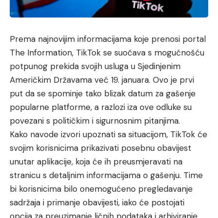
Prema najnovijim informacijama koje prenosi portal
The Information, TikTok se suočava s mogućnošću
potpunog prekida svojih usluga u Sjedinjenim
Američkim Državama već 19. januara. Ovo je prvi
put da se spominje tako blizak datum za gašenje
popularne platforme, a razlozi iza ove odluke su
povezani s političkim i sigurnosnim pitanjima.
Kako navode izvori upoznati sa situacijom, TikTok će
svojim korisnicima prikazivati posebnu obavijest
unutar aplikacije, koja će ih preusmjeravati na
stranicu s detaljnim informacijama o gašenju. Time
bi korisnicima bilo onemogućeno pregledavanje
sadržaja i primanje obavijesti, iako će postojati
opcija za preuzimanje ličnih podataka i arhiviranje