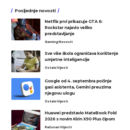
Posljednje novosti
Netflix prvi prikazuje GTA 6:
Rockstar najavio veliko
predstavljanje
Gaming
Novosti
Sve više škola ograničava korištenje
umjetne inteligencije
Ostalo
Vijesti
Google od 4. septembra počinje
gasi asistenta, Gemini preuzima
njegovu ulogu
Ostalo
Vijesti
Huawei predstavio MateBook Fold
2026 s novim Kirin X90 Plus čipom
Računari
Vijesti