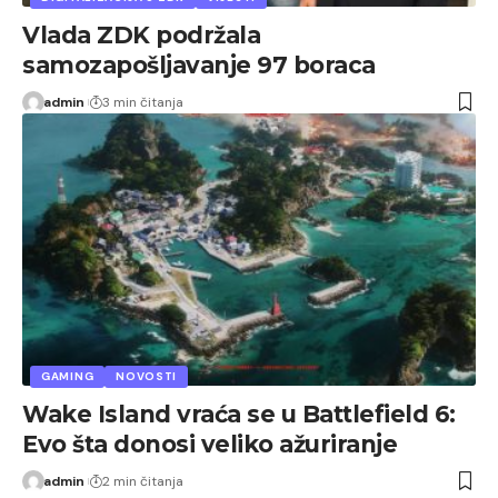
Vlada ZDK podržala
samozapošljavanje 97 boraca
admin
3 min čitanja
GAMING
NOVOSTI
Wake Island vraća se u Battlefield 6:
Evo šta donosi veliko ažuriranje
admin
2 min čitanja