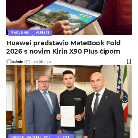
RAČUNARI
VIJESTI
Huawei predstavio MateBook Fold
2026 s novim Kirin X90 Plus čipom
admin
2 min čitanja
DIGITALIZACIJA U ZDK
VIJESTI