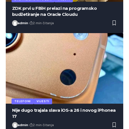
ZDK prvi u FBiH prelazi na programsko
budžetiranje na Oracle Cloudu
admin
2 min čitanja
TELEFONI
VIJESTI
Nije dugo trajala slava iOS-a 26 i novog iPhonea
17
admin
2 min čitanja