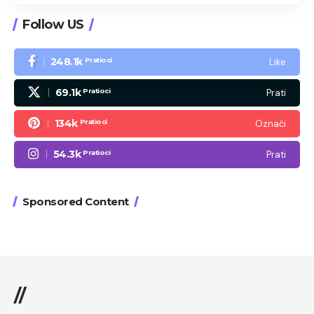
Follow US
248.1k
Like
Pratioci
69.1k
Prati
Pratioci
134k
Označi
Pratioci
54.3k
Prati
Pratioci
Sponsored Content
//