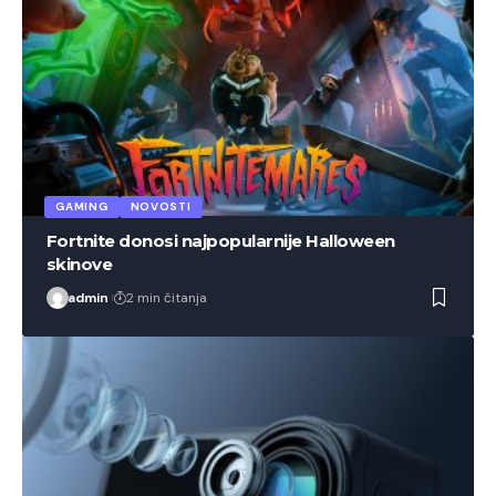
GAMING
NOVOSTI
Fortnite donosi najpopularnije Halloween
skinove
admin
2 min čitanja