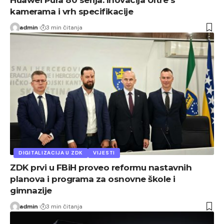
Huawei Pura 80 serija: Inovacija Ultre s
kamerama i vrh specifikacije
admin
3 min čitanja
DIGITALIZACIJA U ZDK
VIJESTI
ZDK prvi u FBiH proveo reformu nastavnih
planova i programa za osnovne škole i
gimnazije
admin
3 min čitanja