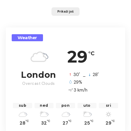
Prikaži još
Weather
29
°C
London
°
°
30
_
28
29%
Overcast Clouds
3 km/h
sub
ned
pon
uto
sri
°C
°C
°C
°C
°C
28
32
27
25
29