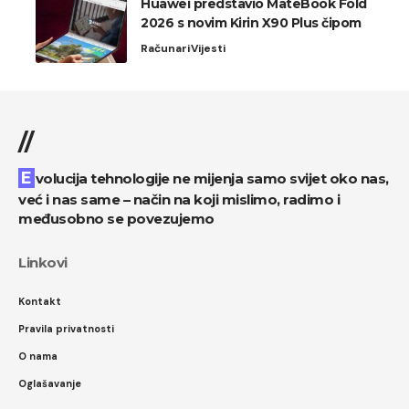
Huawei predstavio MateBook Fold
2026 s novim Kirin X90 Plus čipom
Računari
Vijesti
//
Evolucija tehnologije ne mijenja samo svijet oko nas,
već i nas same – način na koji mislimo, radimo i
međusobno se povezujemo
Linkovi
Kontakt
Pravila privatnosti
O nama
Oglašavanje