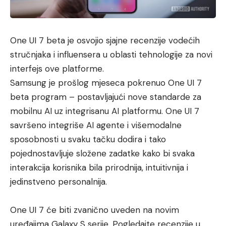
One UI 7 beta je osvojio sjajne recenzije vodećih
stručnjaka i influensera u oblasti tehnologije za novi
interfejs ove platforme.
Samsung je prošlog mjeseca pokrenuo One UI 7
beta program – postavljajući nove standarde za
mobilnu AI uz integrisanu AI platformu. One UI 7
savršeno integriše AI agente i višemodalne
sposobnosti u svaku tačku dodira i tako
pojednostavljuje složene zadatke kako bi svaka
interakcija korisnika bila prirodnija, intuitivnija i
jedinstveno personalnija.
One UI 7 će biti zvanično uveden na novim
uređajima Galaxy S serije. Pogledajte recenzije u