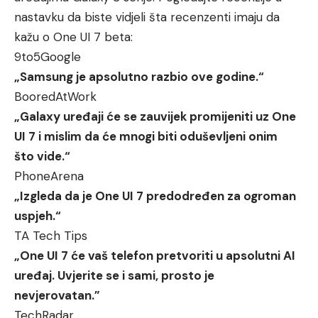
nastavku da biste vidjeli šta recenzenti imaju da
kažu o One UI 7 beta:
9to5Google
„Samsung je apsolutno razbio ove godine.“
BooredAtWork
„Galaxy uređaji će se zauvijek promijeniti uz One
UI 7 i mislim da će mnogi biti oduševljeni onim
što vide.“
PhoneArena
„Izgleda da je One UI 7 predodređen za ogroman
uspjeh.“
TA Tech Tips
„One UI 7 će vaš telefon pretvoriti u apsolutni AI
uređaj. Uvjerite se i sami, prosto je
nevjerovatan.”
TechRadar