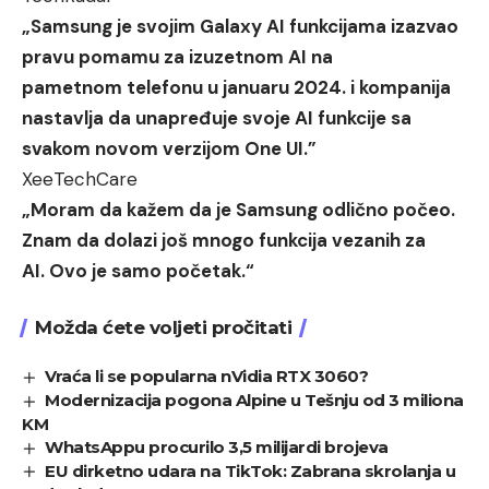
„Samsung je svojim Galaxy AI funkcijama izazvao
pravu pomamu za izuzetnom AI na
pametnom telefonu u januaru 2024. i kompanija
nastavlja da unapređuje svoje AI funkcije sa
svakom novom verzijom One UI.”
XeeTechCare
„Moram da kažem da je Samsung odlično počeo.
Znam da dolazi još mnogo funkcija vezanih za
AI. Ovo je samo početak.“
Možda ćete voljeti pročitati
Vraća li se popularna nVidia RTX 3060?
Modernizacija pogona Alpine u Tešnju od 3 miliona
KM
WhatsAppu procurilo 3,5 milijardi brojeva
EU dirketno udara na TikTok: Zabrana skrolanja u