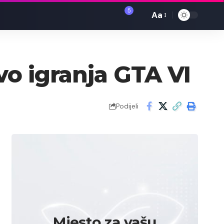
5
Aa
Font
Resizer
tvo igranja GTA VI
Podijeli
Mjesto za vašu