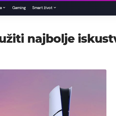
a
Gaming
Smart život
užiti najbolje iskus