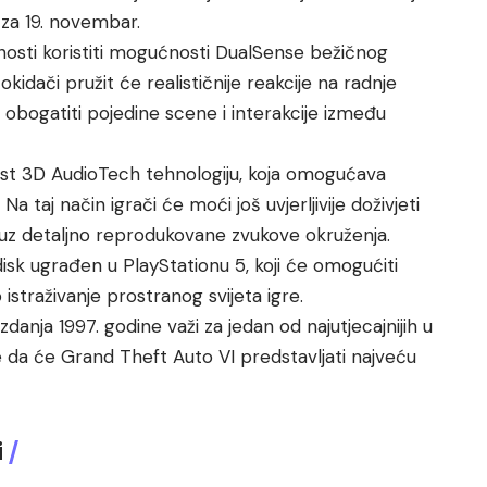
e za 19. novembar.
nosti koristiti mogućnosti DualSense bežičnog
okidači pružit će realističnije reakcije na radnje
obogatiti pojedine scene i interakcije između
est 3D AudioTech tehnologiju, koja omogućava
a taj način igrači će moći još uvjerljivije doživjeti
, uz detaljno reprodukovane zvukove okruženja.
disk ugrađen u PlayStationu 5, koji će omogućiti
straživanje prostranog svijeta igre.
danja 1997. godine važi za jedan od najutjecajnijih u
 se da će Grand Theft Auto VI predstavljati najveću
i