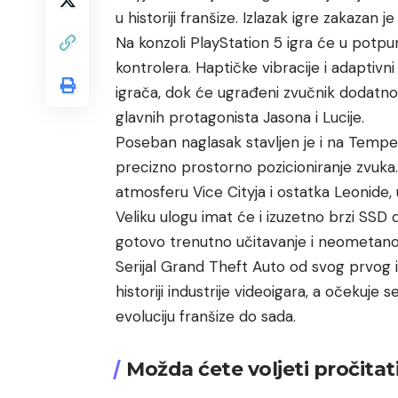
u historiji franšize. Izlazak igre zakazan j
Na konzoli PlayStation 5 igra će u potpu
kontrolera. Haptičke vibracije i adaptivni 
igrača, dok će ugrađeni zvučnik dodatno 
glavnih protagonista Jasona i Lucije.
Poseban naglasak stavljen je i na Temp
precizno prostorno pozicioniranje zvuka. N
atmosferu Vice Cityja i ostatka Leonide
Veliku ulogu imat će i izuzetno brzi SSD 
gotovo trenutno učitavanje i neometano i
Serijal Grand Theft Auto od svog prvog iz
historiji industrije videoigara, a očekuje
evoluciju franšize do sada.
Možda ćete voljeti pročitat