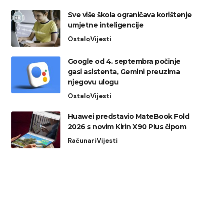
Sve više škola ograničava korištenje
umjetne inteligencije
Ostalo
Vijesti
Google od 4. septembra počinje
gasi asistenta, Gemini preuzima
njegovu ulogu
Ostalo
Vijesti
Huawei predstavio MateBook Fold
2026 s novim Kirin X90 Plus čipom
Računari
Vijesti