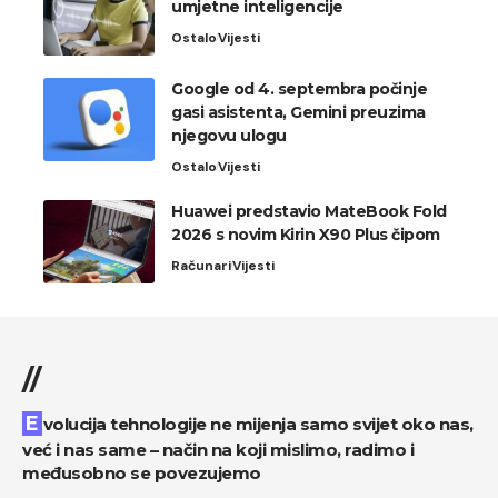
umjetne inteligencije
Ostalo
Vijesti
Google od 4. septembra počinje
gasi asistenta, Gemini preuzima
njegovu ulogu
Ostalo
Vijesti
Huawei predstavio MateBook Fold
2026 s novim Kirin X90 Plus čipom
Računari
Vijesti
//
Evolucija tehnologije ne mijenja samo svijet oko nas,
već i nas same – način na koji mislimo, radimo i
međusobno se povezujemo