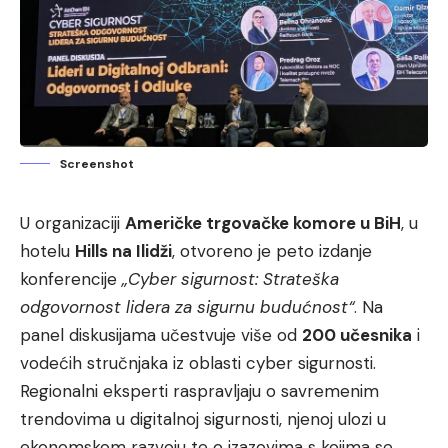
Screenshot
U organizaciji
Američke trgovačke komore u BiH
, u
hotelu
Hills na Ilidži
, otvoreno je peto izdanje
konferencije
„Cyber sigurnost: Strateška
odgovornost lidera za sigurnu budućnost“
. Na
panel diskusijama učestvuje više od
200 učesnika
i
vodećih stručnjaka iz oblasti cyber sigurnosti.
Regionalni eksperti raspravljaju o savremenim
trendovima u digitalnoj sigurnosti, njenoj ulozi u
ekonomskom razvoju te o izazovima s kojima se