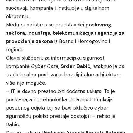
suočavaju kompanije i institucije u digitalnom
okruženju.
Među panelistima su predstavnici
poslovnog
sektora, industrije, telekomunikacija
i
agencija za
provođenje zakona
iz Bosne i Hercegovine i
regiona.
Glavni službenik za informacijsku sigurnost
kompanije
Cyber Gate
,
Srđan Babić
, istaknuo je da
tradicionalno poslovanje bez digitalne arhitekture
više nije moguće.
– IT je davno prestao biti dodatna usluga. To je
poslovna, a ne tehnološka djelatnost. Funkcija
posebnog odjela koji se bavi isključivo cyber
sigurnošću polako prestaje postojati – rekao je
Babić.
Dodao je da su
Ujedinjeni Arapski Emirati, Estonija