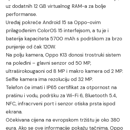
uz dodatnih 12 GB virtualnog RAM-a za bolje
performanse.
Uređaj pokreće Android 15 sa Oppo-ovim
prilagođenim ColorOS 15 interfejsom, a tu je i
baterija kapaciteta 5700 mAh s podrškom za brzo
punjenje od čak 120W.
Na polju kamera, Oppo K13 donosi trostruki sistem
na poleđini – glavni senzor od 50 MP,
ultraširokougaoni od 8 MP i makro kamera od 2 MP.
Selfie kamera ima rezoluciju od 32 MP.
Telefon će imati i IP65 certifikat za otpornost na
prašinu i vodu, podršku za Wi-Fi 6, Bluetooth 5.4,
NFC, infracrveni port i senzor otiska prsta ispod
ekrana.
Očekivana cijena na evropskom tržištu je oko 380
eura. Ako se ove informacije pokažu tačnima, Oppo