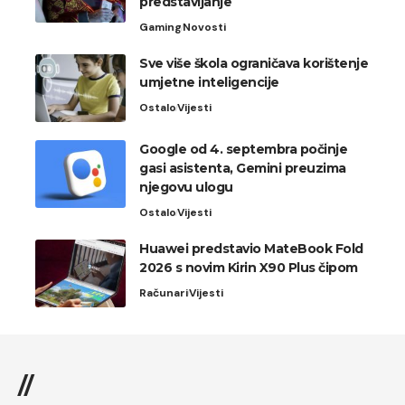
predstavljanje
Gaming
Novosti
Sve više škola ograničava korištenje
umjetne inteligencije
Ostalo
Vijesti
Google od 4. septembra počinje
gasi asistenta, Gemini preuzima
njegovu ulogu
Ostalo
Vijesti
Huawei predstavio MateBook Fold
2026 s novim Kirin X90 Plus čipom
Računari
Vijesti
//