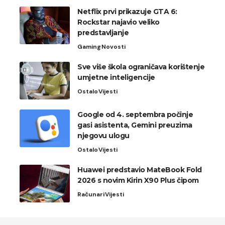
Netflix prvi prikazuje GTA 6:
Rockstar najavio veliko
predstavljanje
Gaming
Novosti
Sve više škola ograničava korištenje
umjetne inteligencije
Ostalo
Vijesti
Google od 4. septembra počinje
gasi asistenta, Gemini preuzima
njegovu ulogu
Ostalo
Vijesti
Huawei predstavio MateBook Fold
2026 s novim Kirin X90 Plus čipom
Računari
Vijesti