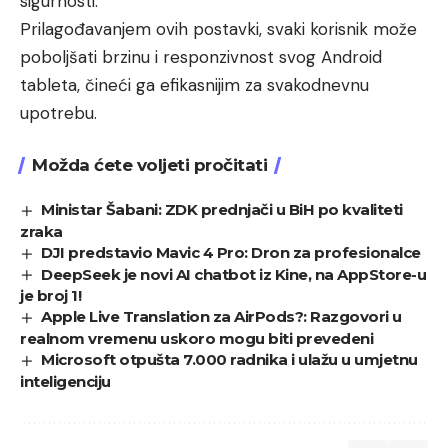
sigurnosti.
Prilagođavanjem ovih postavki, svaki korisnik može
poboljšati brzinu i responzivnost svog Android
tableta, čineći ga efikasnijim za svakodnevnu
upotrebu.
Možda ćete voljeti pročitati
Ministar Šabani: ZDK prednjači u BiH po kvaliteti
zraka
DJI predstavio Mavic 4 Pro: Dron za profesionalce
DeepSeek je novi AI chatbot iz Kine, na AppStore-u
je broj 1!
Apple Live Translation za AirPods?: Razgovori u
realnom vremenu uskoro mogu biti prevedeni
Microsoft otpušta 7.000 radnika i ulažu u umjetnu
inteligenciju