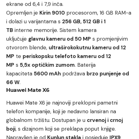
ekrane od 6,4 i 7,9 inča.
Opremljen je
Kirin 9010
procesorom, 16 GB RAM-a
i dolazi u varijantama s
256 GB, 512 GB i 1
TB
interne memorije. Sistem kamera
uključuje
glavnu kameru od 50 MP
s promjenjivim
otvorom blende,
ultraširokokutnu kameru od 12
MP
te
periskopsku telefoto kameru od 12
MP
s
5,5x optičkim zumom
. Baterija
kapaciteta
5600 mAh
podržava
brzo punjenje od
66 W
.
Huawei Mate X6
Huawei Mate X6 je najnoviji preklopni pametni
telefon kompanije, koji je nedavno lansiran na
globalnom tržištu. Dostupan je u
crvenoj i crnoj
boji
, s dizajnom koji se preklapa poput knjige.
Napravljen je od
Kunlun stakla
i posjeduje
IPX9