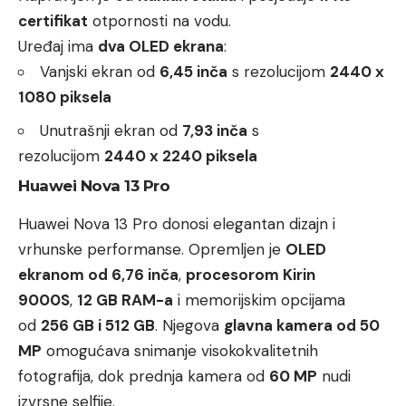
certifikat
otpornosti na vodu.
Uređaj ima
dva OLED ekrana
:
Vanjski ekran od
6,45 inča
s rezolucijom
2440 x
1080 piksela
Unutrašnji ekran od
7,93 inča
s
rezolucijom
2440 x 2240 piksela
Huawei Nova 13 Pro
Huawei Nova 13 Pro donosi elegantan dizajn i
vrhunske performanse. Opremljen je
OLED
ekranom od 6,76 inča
,
procesorom Kirin
9000S
,
12 GB RAM-a
i memorijskim opcijama
od
256 GB i 512 GB
. Njegova
glavna kamera od 50
MP
omogućava snimanje visokokvalitetnih
fotografija, dok prednja kamera od
60 MP
nudi
izvrsne selfije.