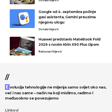
Ostalo
Vijesti
Google od 4. septembra počinje
gasi asistenta, Gemini preuzima
njegovu ulogu
Ostalo
Vijesti
Huawei predstavio MateBook Fold
2026 s novim Kirin X90 Plus čipom
Računari
Vijesti
//
Evolucija tehnologije ne mijenja samo svijet oko nas,
već i nas same – način na koji mislimo, radimo i
međusobno se povezujemo
Linkovi